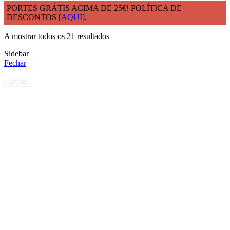
PORTES GRÁTIS ACIMA DE 25€! POLÍTICA DE
DESCONTOS [
AQUI
].
Início
Produtos etiquetados com “ACESSÓRIOS-HOMEPAGE”
A mostrar todos os 21 resultados
Sidebar
Fechar
Limpar