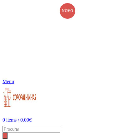
NOVO
Menu
0
items
/
0.00
€