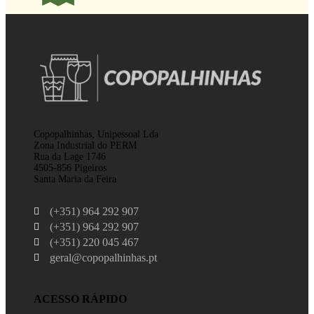
Copopalhinhas, Unipessoal Lda
Zona Industrial do PERM
Rua da Lage 1746
4505-856 Pigeiros
Santa Maria da Feira
(+351) 964 292 907
(+351) 964 292 907
(+351) 220 045 467
geral@copopalhinhas.pt
ACESSO RÁPIDO