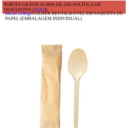
PORTES GRÁTIS ACIMA DE 25€! POLÍTICA DE
DESCONTOS [
AQUI
].
Início
Cor
Bege
COLHER REUTILIZÁVEL EM SAQUETA DE
PAPEL (EMBALAGEM INDIVIDUAL)