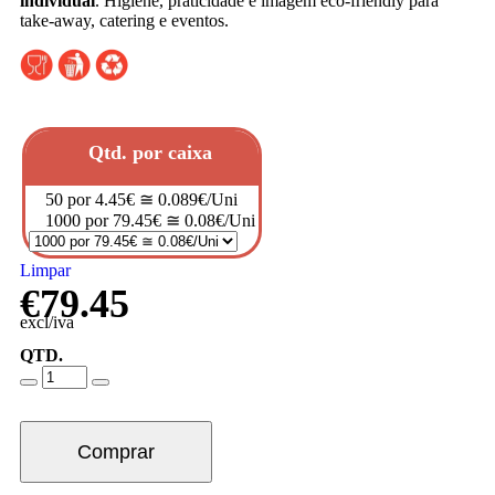
individual
. Higiene, praticidade e imagem eco-friendly para
take-away, catering e eventos.
Qtd. por caixa
50 por 4.45€ ≅ 0.089€/Uni
1000 por 79.45€ ≅ 0.08€/Uni
Limpar
€
79.45
excl/iva
QTD.
Comprar