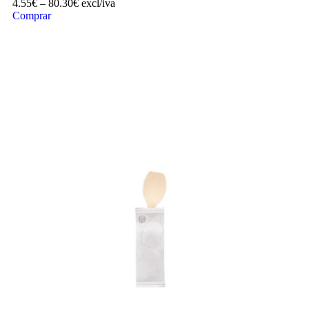
4.55
€
–
80.30
€
excl/iva
Comprar