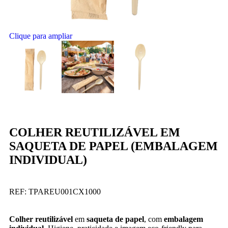
Clique para ampliar
COLHER REUTILIZÁVEL EM
SAQUETA DE PAPEL (EMBALAGEM
INDIVIDUAL)
REF:
TPAREU001CX1000
Colher reutilizável
em
saqueta de papel
, com
embalagem