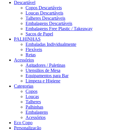
Descartável
Copos Descartáveis
Louças Descartáveis
Talheres Descartáveis
Embalagens Descartáveis
Embalagens Free Plastic / Takeaway
Sacos de Papel
PALHINHAS
Embaladas Individualmente
Flexíveis
Retas
Acessórios
Agitadores / Paletinas
Utensilios de Mesa
Equipamentos para Bar
Limpeza e Higiene
Categorias
Copos
Louças
Talheres
Palhinhas
Embalagens
Acessórios
Eco Copo
Personalização