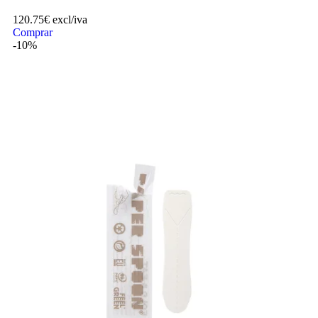
120.75
€
excl/iva
Comprar
-10%