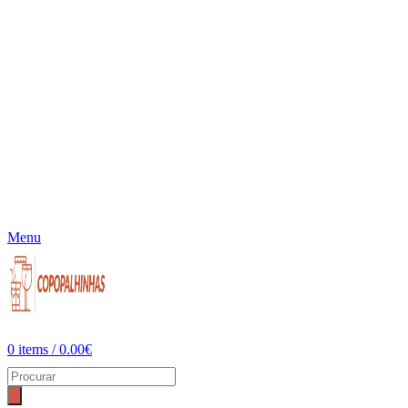
Menu
0
items
/
0.00
€