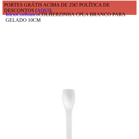
PORTES GRÁTIS ACIMA DE 25€! POLÍTICA DE
DESCONTOS [
AQUI
].
Início
Cor
Branco
COLHERZINHA CPLA BRANCO PARA
GELADO 10CM