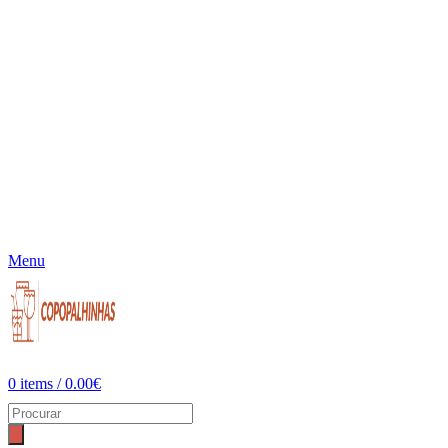
Menu
0
items
/
0.00
€