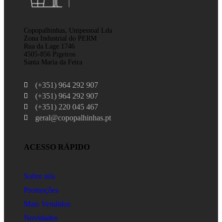
Copopalhinhas, Unipessoal Lda
Zona Industrial do PERM
Rua da Lage 1746
4505-856 Pigeiros
Santa Maria da Feira
(+351) 964 292 907
(+351) 964 292 907
(+351) 220 045 467
geral@copopalhinhas.pt
ACESSO RÁPIDO
Sobre nós
Promoções
Mais Vendidos
Novidades