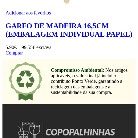
Adicionar aos favoritos
GARFO DE MADEIRA 16,5CM
(EMBALAGEM INDIVIDUAL PAPEL)
5.90
€
–
99.55
€
excl/iva
Comprar
Compromisso Ambiental:
Nos artigos
aplicáveis, o valor final já inclui o
contributo Ponto Verde, garantindo a
reciclagem das embalagens e a
sustentabilidade da sua compra.