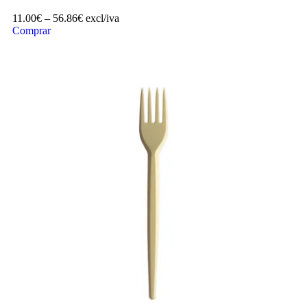
11.00
€
–
56.86
€
excl/iva
Comprar