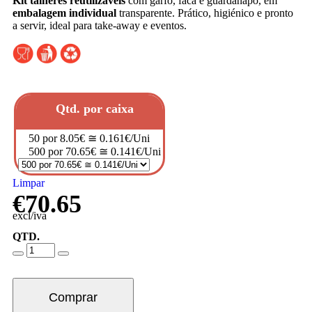
Kit talheres reutilizáveis
com garfo, faca e guardanapo, em
embalagem individual
transparente. Prático, higiénico e pronto
a servir, ideal para take-away e eventos.
Qtd. por caixa
50 por 8.05€ ≅ 0.161€/Uni
500 por 70.65€ ≅ 0.141€/Uni
Limpar
€
70.65
excl/iva
QTD.
Comprar