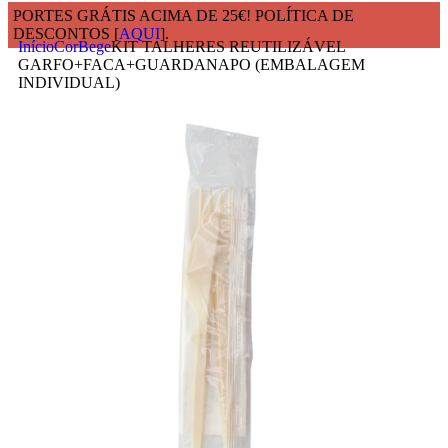
PORTES GRÁTIS ACIMA DE 25€! POLÍTICA DE
DESCONTOS [
AQUI
].
Início
Cor
Bege
KIT TALHERES REUTILIZÁVEL
GARFO+FACA+GUARDANAPO (EMBALAGEM
INDIVIDUAL)