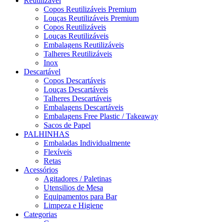
Reutilizável
Copos Reutilizáveis Premium
Louças Reutilizáveis Premium
Copos Reutilizáveis
Louças Reutilizáveis
Embalagens Reutilizáveis
Talheres Reutilizáveis
Inox
Descartável
Copos Descartáveis
Louças Descartáveis
Talheres Descartáveis
Embalagens Descartáveis
Embalagens Free Plastic / Takeaway
Sacos de Papel
PALHINHAS
Embaladas Individualmente
Flexíveis
Retas
Acessórios
Agitadores / Paletinas
Utensilios de Mesa
Equipamentos para Bar
Limpeza e Higiene
Categorias