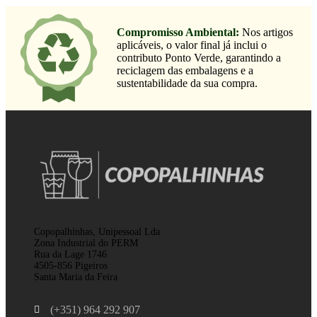
Compromisso Ambiental:
Nos artigos
aplicáveis, o valor final já inclui o
contributo Ponto Verde, garantindo a
reciclagem das embalagens e a
sustentabilidade da sua compra.
Copopalhinhas, Unipessoal Lda
Zona Industrial do PERM
Rua da Lage 1746
4505-856 Pigeiros
Santa Maria da Feira
(+351) 964 292 907