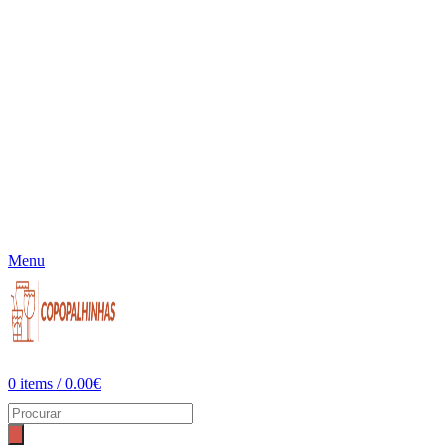
Menu
0
items
/
0.00
€