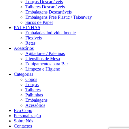
Louças Descartáveis
Talheres Descartáveis
Embalagens Descartáveis
Embalagens Free Plastic / Takeaway
Sacos de Papel
PALHINHAS
Embaladas Individualmente
Flexíveis
Retas
Acessórios
Agitadores / Paletinas
Utensilios de Mesa
Equipamentos para Bar
Limpeza e Higiene
Categorias
Copos
Louças
Talheres
Palhinhas
Embalagens
Acessórios
Eco Copo
Personalização
Sobre Nós
Contactos