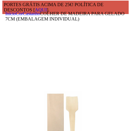
PORTES GRÁTIS ACIMA DE 25€! POLÍTICA DE
DESCONTOS [
AQUI
].
Início
Cor
Castanho
COLHER DE MADEIRA PARA GELADO
7CM (EMBALAGEM INDIVIDUAL)