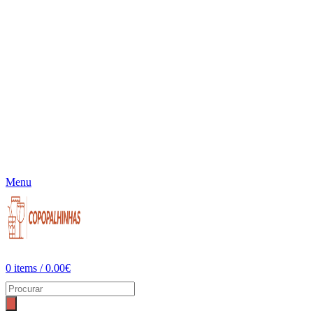
Menu
0
items
/
0.00
€