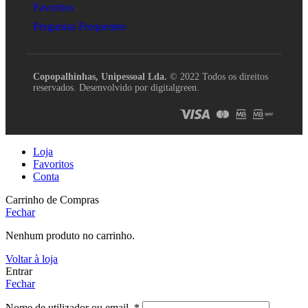
Favoritos
Perguntas Frequentes
Copopalhinhas, Unipessoal Lda.
© 2022 Todos os direitos
reservados. Desenvolvido por digitalgreen.
Loja
Favoritos
Conta
Carrinho de Compras
Fechar
Nenhum produto no carrinho.
Voltar à loja
Entrar
Fechar
Nome de utilizador ou email
*