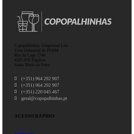
Copopalhinhas, Unipessoal Lda
Zona Industrial do PERM
Rua da Lage 1746
4505-856 Pigeiros
Santa Maria da Feira
(+351) 964 292 907
(+351) 964 292 907
(+351) 220 045 467
geral@copopalhinhas.pt
ACESSO RÁPIDO
Sobre nós