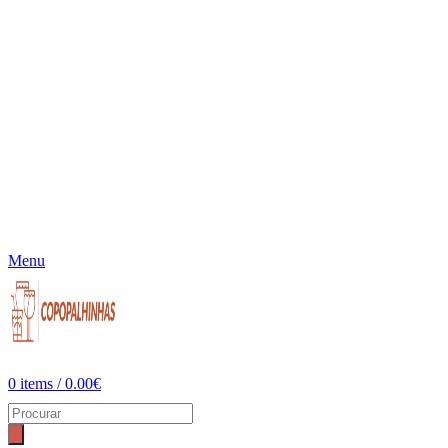
Menu
0
items
/
0.00
€