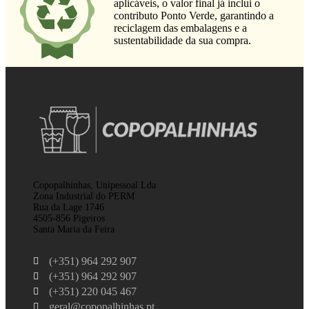
aplicáveis, o valor final já inclui o
contributo Ponto Verde, garantindo a
reciclagem das embalagens e a
sustentabilidade da sua compra.
Copopalhinhas, Unipessoal Lda
Zona Industrial do PERM
Rua da Lage 1746
4505-856 Pigeiros
Santa Maria da Feira
(+351) 964 292 907
(+351) 964 292 907
(+351) 220 045 467
geral@copopalhinhas.pt