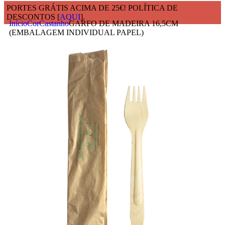
PORTES GRÁTIS ACIMA DE 25€! POLÍTICA DE
DESCONTOS [
AQUI
].
Início
Cor
Castanho
GARFO DE MADEIRA 16,5CM
(EMBALAGEM INDIVIDUAL PAPEL)