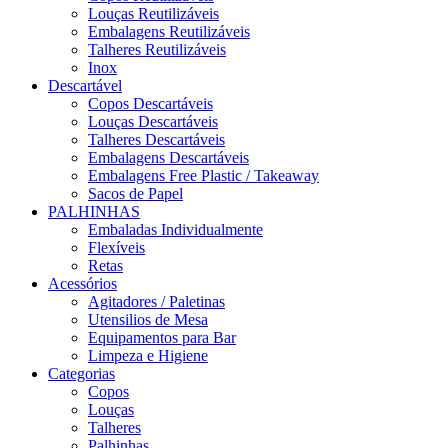
Louças Reutilizáveis
Embalagens Reutilizáveis
Talheres Reutilizáveis
Inox
Descartável
Copos Descartáveis
Louças Descartáveis
Talheres Descartáveis
Embalagens Descartáveis
Embalagens Free Plastic / Takeaway
Sacos de Papel
PALHINHAS
Embaladas Individualmente
Flexíveis
Retas
Acessórios
Agitadores / Paletinas
Utensilios de Mesa
Equipamentos para Bar
Limpeza e Higiene
Categorias
Copos
Louças
Talheres
Palhinhas