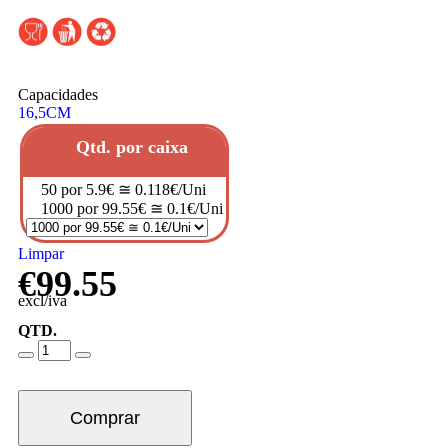
Capacidades
16,5CM
Qtd. por caixa
50 por 5.9€ ≅ 0.118€/Uni
1000 por 99.55€ ≅ 0.1€/Uni
Limpar
€
99.55
excl/iva
QTD.
Comprar