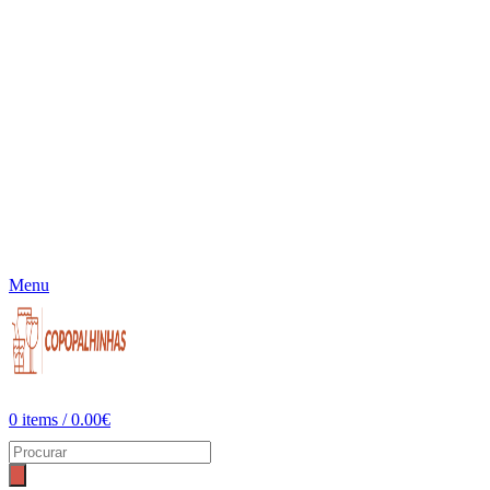
Menu
0
items
/
0.00
€