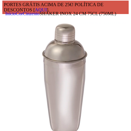
PORTES GRÁTIS ACIMA DE 25€! POLÍTICA DE
DESCONTOS [
AQUI
].
Início
Cor
Cinzento
SHAKER INOX 24 CM 75CL (750ML)