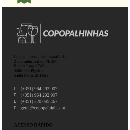
Copopalhinhas, Unipessoal Lda
Zona Industrial do PERM
Rua da Lage 1746
4505-856 Pigeiros
Santa Maria da Feira
(+351) 964 292 907
(+351) 964 292 907
(+351) 220 045 467
geral@copopalhinhas.pt
ACESSO RÁPIDO