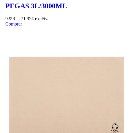
PEGAS 3L/3000ML
9.99
€
–
71.95
€
excl/iva
Comprar