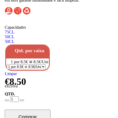
em inox garante durabilidade e fácil limpeza.
Capacidades
75CL
50CL
50CL
Qtd. por caixa
1 por 8.5€ ≅ 8.5€/Uni
Limpar
€
8.50
excl/iva
QTD.
Comprar