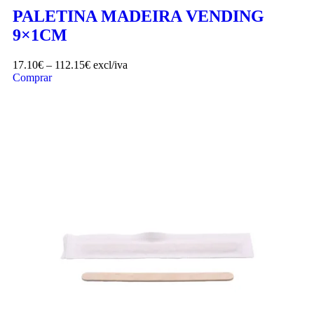
PALETINA MADEIRA VENDING
9×1CM
17.10
€
–
112.15
€
excl/iva
Comprar