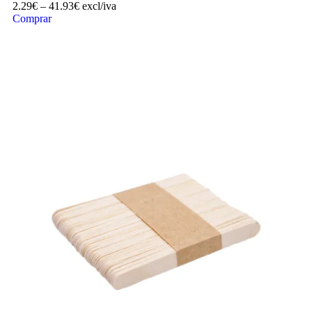
2.29
€
–
41.93
€
excl/iva
Comprar