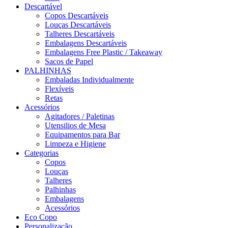
Descartável
Copos Descartáveis
Louças Descartáveis
Talheres Descartáveis
Embalagens Descartáveis
Embalagens Free Plastic / Takeaway
Sacos de Papel
PALHINHAS
Embaladas Individualmente
Flexíveis
Retas
Acessórios
Agitadores / Paletinas
Utensilios de Mesa
Equipamentos para Bar
Limpeza e Higiene
Categorias
Copos
Louças
Talheres
Palhinhas
Embalagens
Acessórios
Eco Copo
Personalização