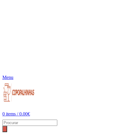
Menu
0
items
/
0.00
€