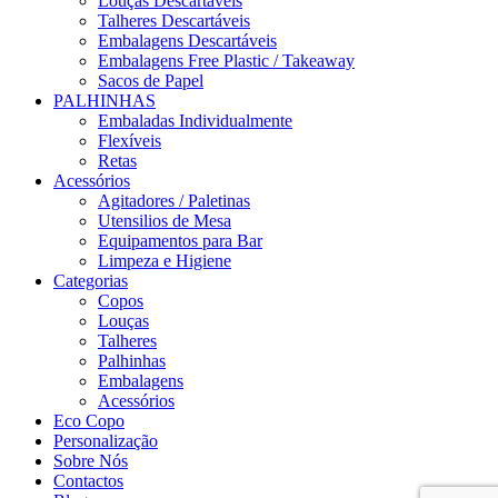
Louças Descartáveis
Talheres Descartáveis
Embalagens Descartáveis
Embalagens Free Plastic / Takeaway
Sacos de Papel
PALHINHAS
Embaladas Individualmente
Flexíveis
Retas
Acessórios
Agitadores / Paletinas
Utensilios de Mesa
Equipamentos para Bar
Limpeza e Higiene
Categorias
Copos
Louças
Talheres
Palhinhas
Embalagens
Acessórios
Eco Copo
Personalização
Sobre Nós
Contactos