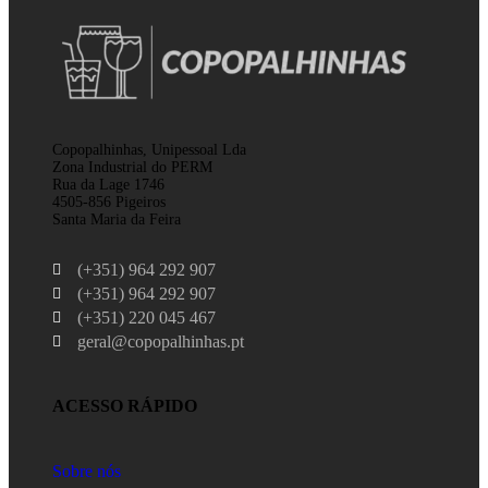
Copopalhinhas, Unipessoal Lda
Zona Industrial do PERM
Rua da Lage 1746
4505-856 Pigeiros
Santa Maria da Feira
(+351) 964 292 907
(+351) 964 292 907
(+351) 220 045 467
geral@copopalhinhas.pt
ACESSO RÁPIDO
Sobre nós