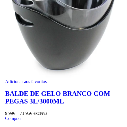
Adicionar aos favoritos
BALDE DE GELO BRANCO COM
PEGAS 3L/3000ML
9.99
€
–
71.95
€
excl/iva
Comprar