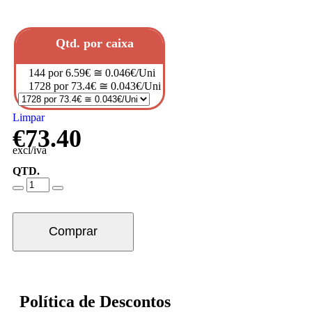
Qtd. por caixa
144 por 6.59€ ≅ 0.046€/Uni
1728 por 73.4€ ≅ 0.043€/Uni
Limpar
€
73.40
excl/iva
QTD.
Comprar
Política de Descontos