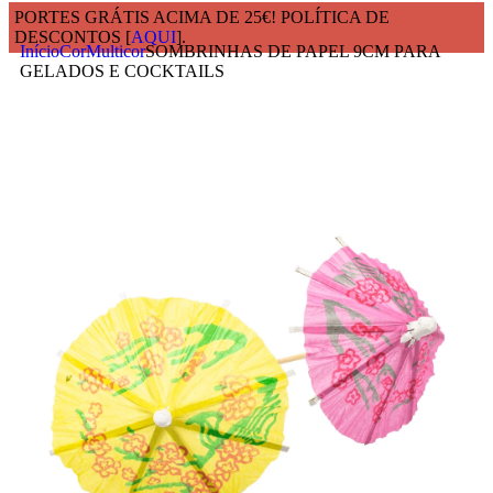
PORTES GRÁTIS ACIMA DE 25€! POLÍTICA DE
DESCONTOS [
AQUI
].
Início
Cor
Multicor
SOMBRINHAS DE PAPEL 9CM PARA
GELADOS E COCKTAILS