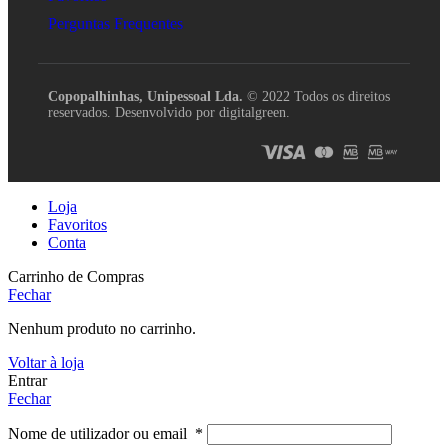
Perguntas Frequentes
Copopalhinhas, Unipessoal Lda.
© 2022 Todos os direitos
reservados. Desenvolvido por digitalgreen.
Loja
Favoritos
Conta
Carrinho de Compras
Fechar
Nenhum produto no carrinho.
Voltar à loja
Entrar
Fechar
Nome de utilizador ou email
*