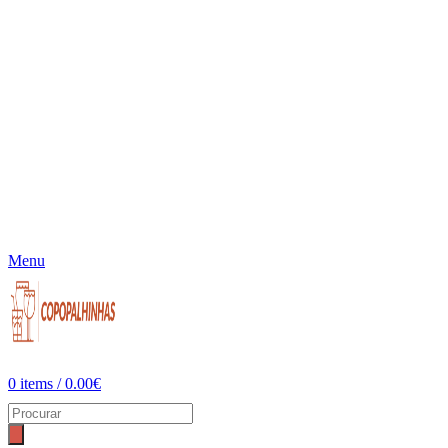
Menu
0
items
/
0.00
€