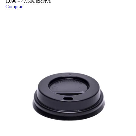
1.09
€
–
47.50
€
excl/iva
Comprar