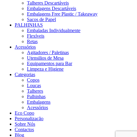
Talheres Descartáveis
Embalagens Descartáveis
Embalagens Free Plastic / Takeaway
Sacos de Papel
PALHINHAS
Embaladas Individualmente
Flexíveis
Retas
Acessórios
Agitadores / Paletinas
Utensilios de Mesa
Equipamentos para Bar
Limpeza e Higiene
Categorias
Copos
Louças
Talheres
Palhinhas
Embalagens
Acessórios
Eco Copo
Personalização
Sobre Nós
Contactos
Blog