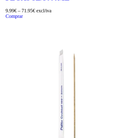
9.99
€
–
71.95
€
excl/iva
Comprar