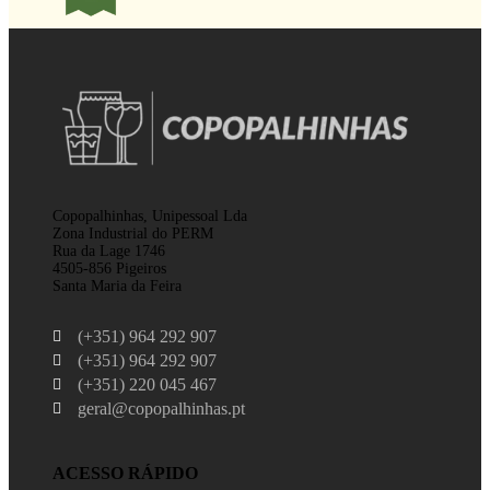
Copopalhinhas, Unipessoal Lda
Zona Industrial do PERM
Rua da Lage 1746
4505-856 Pigeiros
Santa Maria da Feira
(+351) 964 292 907
(+351) 964 292 907
(+351) 220 045 467
geral@copopalhinhas.pt
ACESSO RÁPIDO