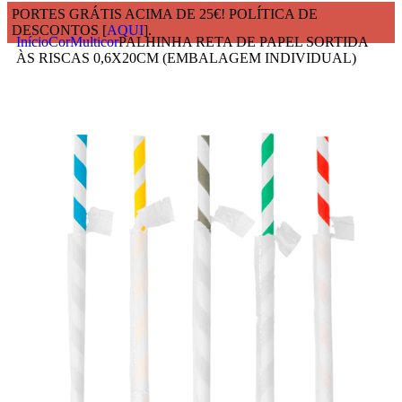
PORTES GRÁTIS ACIMA DE 25€! POLÍTICA DE
DESCONTOS [
AQUI
].
Início
Cor
Multicor
PALHINHA RETA DE PAPEL SORTIDA
ÀS RISCAS 0,6X20CM (EMBALAGEM INDIVIDUAL)