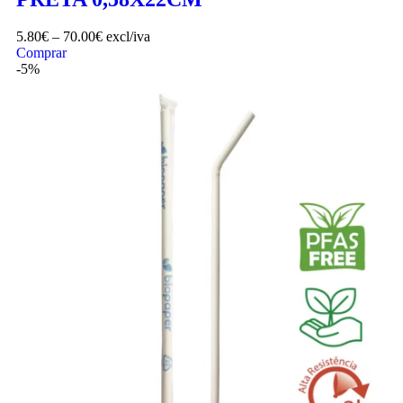
5.80
€
–
70.00
€
excl/iva
Comprar
-5%