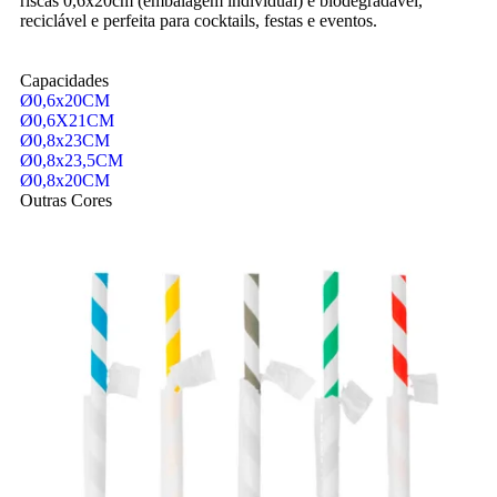
riscas 0,6x20cm (embalagem individual) é biodegradável,
reciclável e perfeita para cocktails, festas e eventos.
Capacidades
Ø0,6x20CM
Ø0,6X21CM
Ø0,8x23CM
Ø0,8x23,5CM
Ø0,8x20CM
Outras Cores