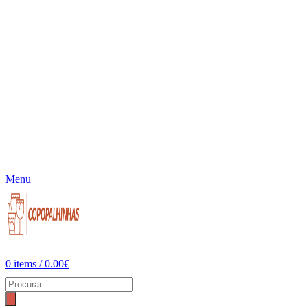
Menu
0
items
/
0.00
€