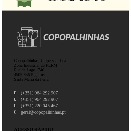
Copopalhinhas, Unipessoal Lda
Zona Industrial do PERM
Rua da Lage 1746
4505-856 Pigeiros
Santa Maria da Feira
(+351) 964 292 907
(+351) 964 292 907
(+351) 220 045 467
geral@copopalhinhas.pt
ACESSO RÁPIDO