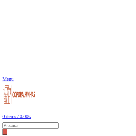
Menu
0
items
/
0.00
€