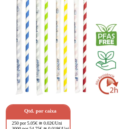
Qtd. por caixa
250 por 5.05€ ≅ 0.02€/Uni
3000 por 54.75€ ≅ 0.018€/Uni