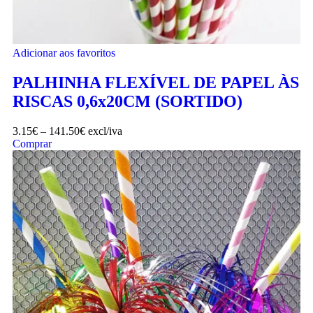
Adicionar aos favoritos
PALHINHA FLEXÍVEL DE PAPEL ÀS
RISCAS 0,6x20CM (SORTIDO)
3.15
€
–
141.50
€
excl/iva
Comprar