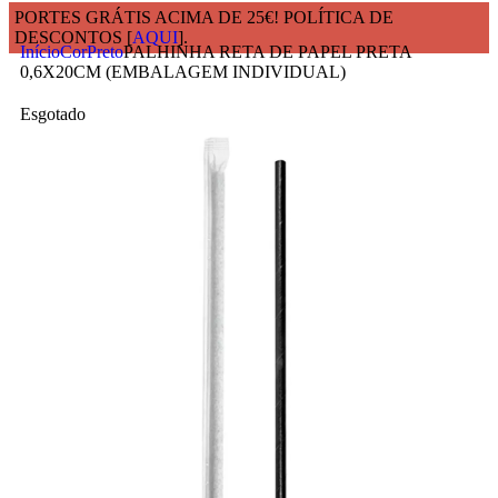
PORTES GRÁTIS ACIMA DE 25€! POLÍTICA DE
DESCONTOS [
AQUI
].
Início
Cor
Preto
PALHINHA RETA DE PAPEL PRETA
0,6X20CM (EMBALAGEM INDIVIDUAL)
Esgotado