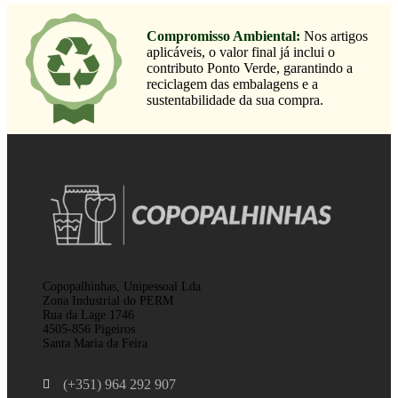
Compromisso Ambiental:
Nos artigos
aplicáveis, o valor final já inclui o
contributo Ponto Verde, garantindo a
reciclagem das embalagens e a
sustentabilidade da sua compra.
Copopalhinhas, Unipessoal Lda
Zona Industrial do PERM
Rua da Lage 1746
4505-856 Pigeiros
Santa Maria da Feira
(+351) 964 292 907