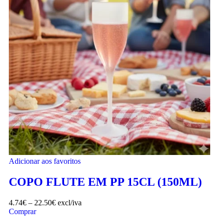
Adicionar aos favoritos
COPO FLUTE EM PP 15CL (150ML)
4.74
€
–
22.50
€
excl/iva
Comprar