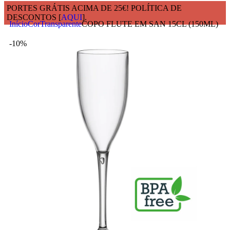
PORTES GRÁTIS ACIMA DE 25€! POLÍTICA DE
DESCONTOS [
AQUI
].
Início
Cor
Transparente
COPO FLUTE EM SAN 15CL (150ML)
-10%