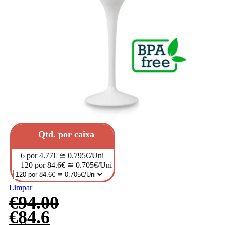
Qtd. por caixa
6 por 4.77€ ≅ 0.795€/Uni
120 por 84.6€ ≅ 0.705€/Uni
Limpar
€
94.00
€
84.6