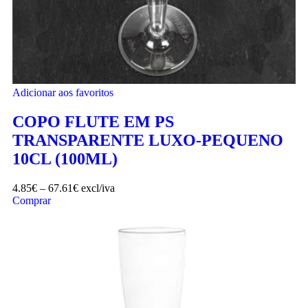
Adicionar aos favoritos
COPO FLUTE EM PS
TRANSPARENTE LUXO-PEQUENO
10CL (100ML)
4.85
€
–
67.61
€
excl/iva
Comprar