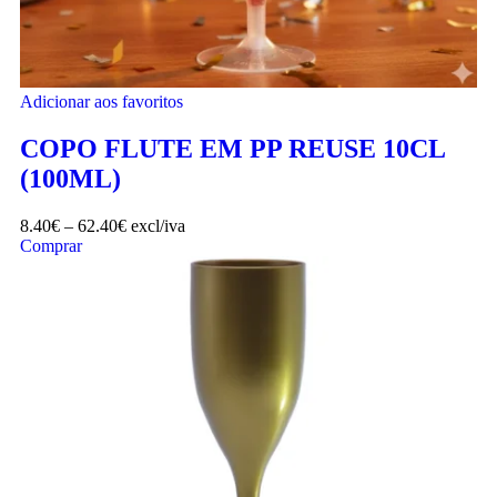
Adicionar aos favoritos
COPO FLUTE EM PP REUSE 10CL
(100ML)
8.40
€
–
62.40
€
excl/iva
Comprar