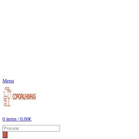
Menu
0
items
/
0.00
€