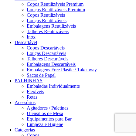
Copos Reutilizáveis Premium
Louças Reutilizáveis Premium
Copos Reutilizáveis
Louças Reutilizáveis
Embalagens Reutilizáveis
Talheres Reutilizáveis
Inox
Descartável
Copos Descartáveis
Louças Descartáveis
Talheres Descartáveis
Embalagens Descartáveis
Embalagens Free Plastic / Takeaway
Sacos de Papel
PALHINHAS
Embaladas Individualmente
Flexíveis
Retas
Acessórios
Agitadores / Paletinas
Utensilios de Mesa
Equipamentos para Bar
Limpeza e Higiene
Categorias
Copos