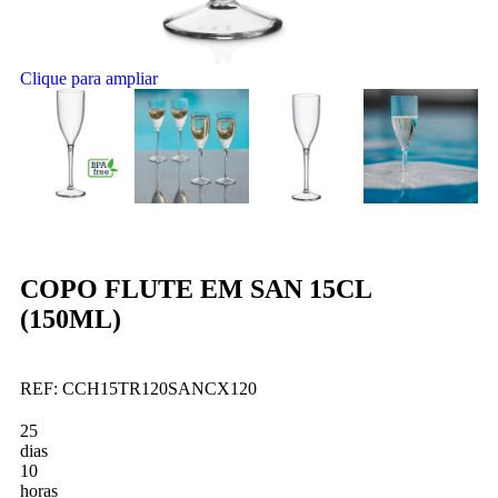
Clique para ampliar
COPO FLUTE EM SAN 15CL
(150ML)
REF:
CCH15TR120SANCX120
25
dias
10
horas