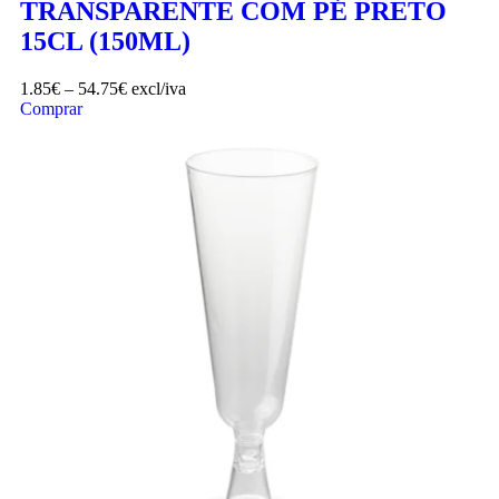
TRANSPARENTE COM PÉ PRETO
15CL (150ML)
1.85
€
–
54.75
€
excl/iva
Comprar