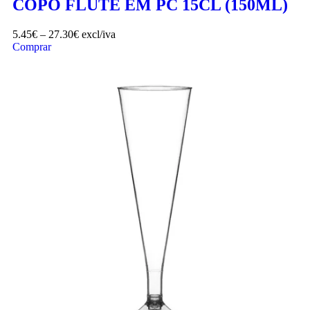
COPO FLUTE EM PC 15CL (150ML)
5.45
€
–
27.30
€
excl/iva
Comprar