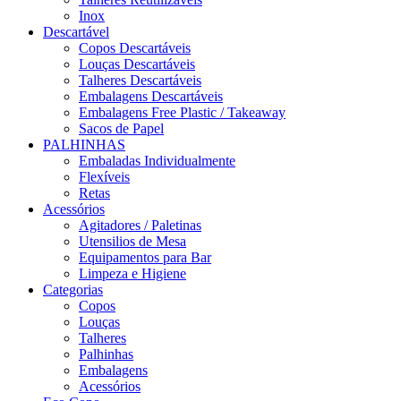
Inox
Descartável
Copos Descartáveis
Louças Descartáveis
Talheres Descartáveis
Embalagens Descartáveis
Embalagens Free Plastic / Takeaway
Sacos de Papel
PALHINHAS
Embaladas Individualmente
Flexíveis
Retas
Acessórios
Agitadores / Paletinas
Utensilios de Mesa
Equipamentos para Bar
Limpeza e Higiene
Categorias
Copos
Louças
Talheres
Palhinhas
Embalagens
Acessórios