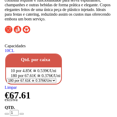
combina requinte e funcionalidade para servir espumantes,
champanhes e outras bebidas de forma prática e elegante. Copos
elegantes feitos de uma única peça de plástico injetado. Ideais
para festas e catering, reduzindo assim os custos mas oferecendo
embora um bom serviço.
Capacidades
10CL
Qtd. por caixa
10 por 4.85€ ≅ 0.539€/Uni
180 por 67.61€ ≅ 0.376€/Uni
Limpar
€
67.61
excl/iva
QTD.