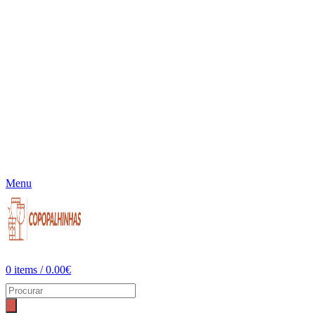
Menu
0
items
/
0.00
€