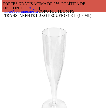
PORTES GRÁTIS ACIMA DE 25€! POLÍTICA DE
DESCONTOS [
AQUI
].
Início
Cor
Transparente
COPO FLUTE EM PS
TRANSPARENTE LUXO-PEQUENO 10CL (100ML)