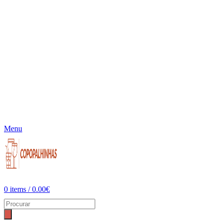
Menu
0
items
/
0.00
€