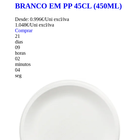
Adicionar aos favoritos
COPO VINHO / COCKTAIL
BRANCO EM PP 45CL (450ML)
Desde:
0.996€/Uni
excl/iva
1.048€/Uni
excl/iva
Comprar
21
dias
09
horas
02
minutos
01
seg