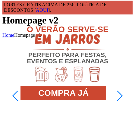
PORTES GRÁTIS ACIMA DE 25€! POLÍTICA DE
DESCONTOS [
AQUI
].
Homepage v2
NOVIDADES
Home
Homepage v2
NOVOS COPOS PARA
O TEU
Novos modelos para vinho, gin e
sangria.
ENCOMENDA JÁ