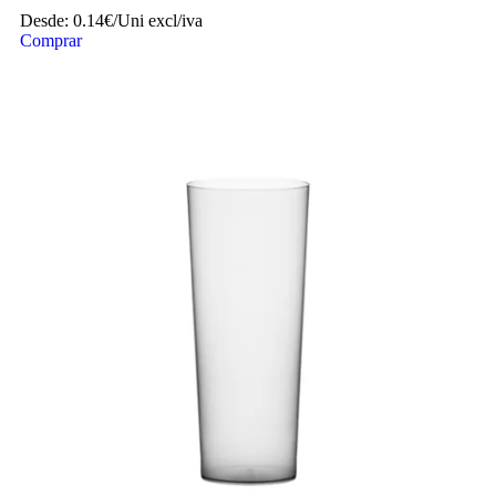
COPO GRANITY EM PP 40CL
(400ML)
Desde:
0.14€/Uni
excl/iva
Comprar