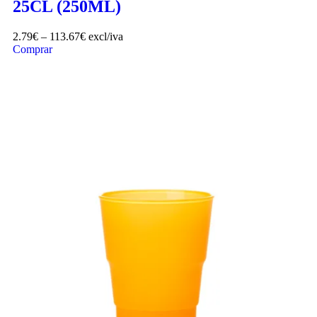
25CL (250ML)
2.79
€
–
113.67
€
excl/iva
Comprar