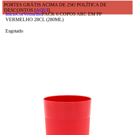
PORTES GRÁTIS ACIMA DE 25€! POLÍTICA DE
DESCONTOS [
AQUI
].
Início
Cor
Vermelho
PACK 6 COPOS ARC EM PP
VERMELHO 28CL (280ML)
Esgotado