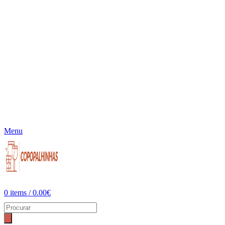
Menu
0
items
/
0.00
€