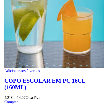
Adicionar aos favoritos
COPO ESCOLAR EM PC 16CL
(160ML)
4.21
€
–
14.67
€
excl/iva
Comprar