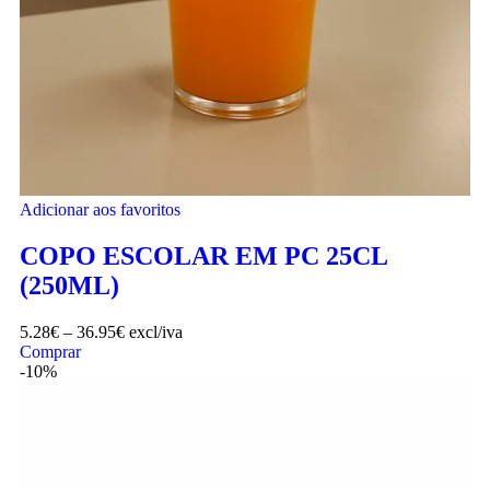
Adicionar aos favoritos
COPO ESCOLAR EM PC 25CL
(250ML)
5.28
€
–
36.95
€
excl/iva
Comprar
-10%