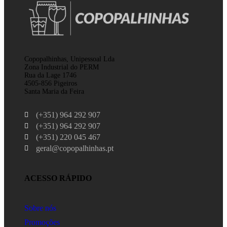
Copopalhinhas, Unipessoal Lda
Zona Industrial do PERM
Rua da Lage 1746
4505-856 Pigeiros
Santa Maria da Feira
(+351) 964 292 907
(+351) 964 292 907
(+351) 220 045 467
geral@copopalhinhas.pt
ACESSO RÁPIDO
Sobre nós
Promoções