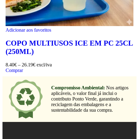
Adicionar aos favoritos
COPO MULTIUSOS ICE EM PC 25CL
(250ML)
8.40
€
–
26.19
€
excl/iva
Comprar
Compromisso Ambiental:
Nos artigos
aplicáveis, o valor final já inclui o
contributo Ponto Verde, garantindo a
reciclagem das embalagens e a
sustentabilidade da sua compra.