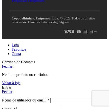
Perguntas Frequentes
Copopalhinhas, Unipessoal Lda.
© 2022 Todos os direitos
reservados. Desenvolvido por digitalgreen.
Loja
Favoritos
Conta
Carrinho de Compras
Fechar
Nenhum produto no carrinho.
Voltar à loja
Entrar
Fechar
Nome de utilizador ou email
*