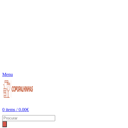
Menu
0
items
/
0.00
€