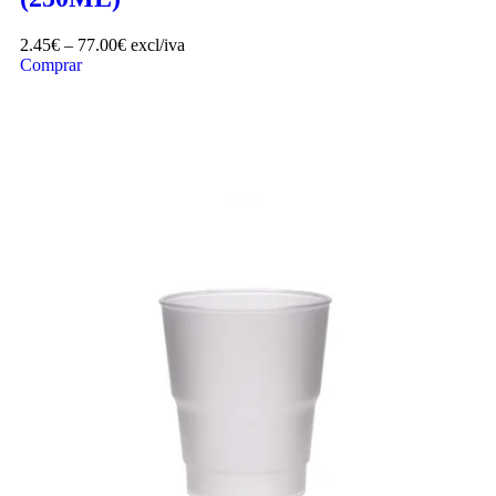
2.45
€
–
77.00
€
excl/iva
Comprar