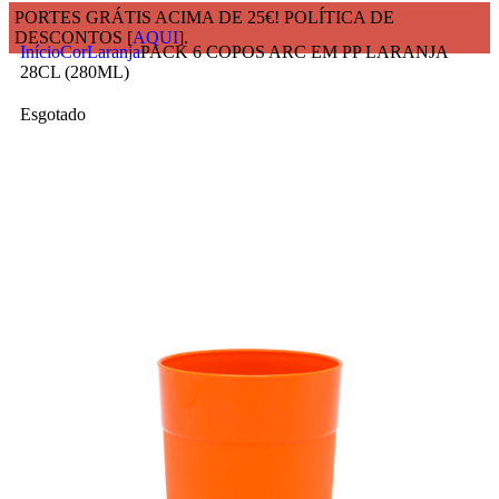
PORTES GRÁTIS ACIMA DE 25€! POLÍTICA DE
DESCONTOS [
AQUI
].
Início
Cor
Laranja
PACK 6 COPOS ARC EM PP LARANJA
28CL (280ML)
Esgotado