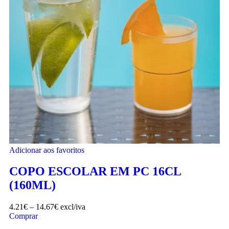
Adicionar aos favoritos
COPO ESCOLAR EM PC 16CL
(160ML)
4.21
€
–
14.67
€
excl/iva
Comprar