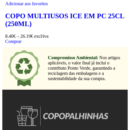
Adicionar aos favoritos
COPO MULTIUSOS ICE EM PC 25CL
(250ML)
8.40
€
–
26.19
€
excl/iva
Comprar
Compromisso Ambiental:
Nos artigos
aplicáveis, o valor final já inclui o
contributo Ponto Verde, garantindo a
reciclagem das embalagens e a
sustentabilidade da sua compra.