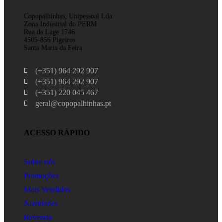
Copopalhinhas, Unipessoal Lda
Zona Industrial do PERM
Rua da Lage 1746
4505-856 Pigeiros
Santa Maria da Feira
(+351) 964 292 907
(+351) 964 292 907
(+351) 220 045 467
geral@copopalhinhas.pt
ACESSO RÁPIDO
Sobre nós
Promoções
Mais Vendidos
Novidades
Revenda