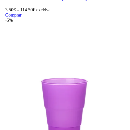
3.50
€
–
114.50
€
excl/iva
Comprar
-5%