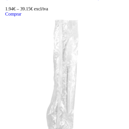
1.94
€
–
39.15
€
excl/iva
Comprar