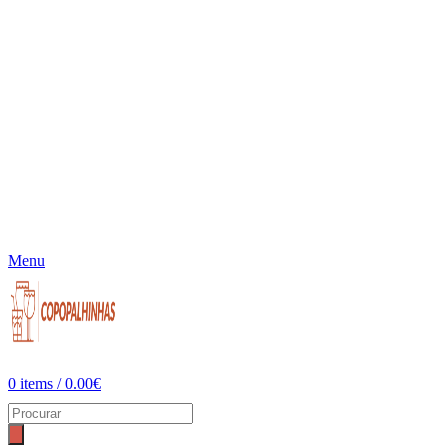
Menu
0
items
/
0.00
€