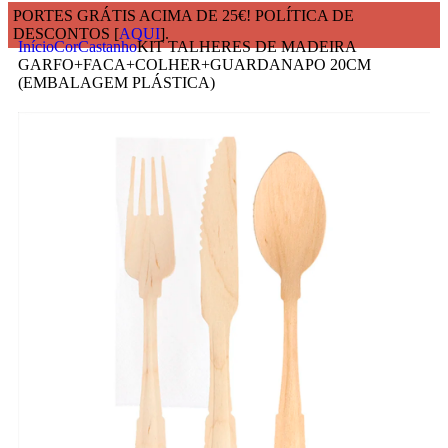
PORTES GRÁTIS ACIMA DE 25€! POLÍTICA DE
DESCONTOS [
AQUI
].
Início
Cor
Castanho
KIT TALHERES DE MADEIRA
GARFO+FACA+COLHER+GUARDANAPO 20CM
(EMBALAGEM PLÁSTICA)