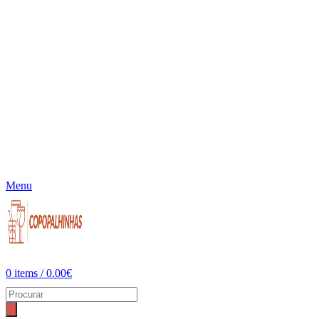
Menu
0
items
/
0.00
€