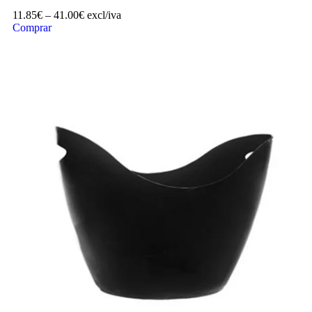
11.85
€
–
41.00
€
excl/iva
Comprar