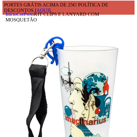
PORTES GRÁTIS ACIMA DE 25€! POLÍTICA DE
DESCONTOS [
AQUI
].
Início
Cor
Preto
KIT CLIPS E LANYARD COM
MOSQUETÃO