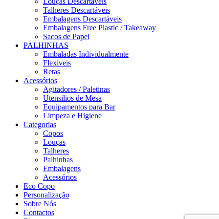
Louças Descartáveis
Talheres Descartáveis
Embalagens Descartáveis
Embalagens Free Plastic / Takeaway
Sacos de Papel
PALHINHAS
Embaladas Individualmente
Flexíveis
Retas
Acessórios
Agitadores / Paletinas
Utensilios de Mesa
Equipamentos para Bar
Limpeza e Higiene
Categorias
Copos
Louças
Talheres
Palhinhas
Embalagens
Acessórios
Eco Copo
Personalização
Sobre Nós
Contactos