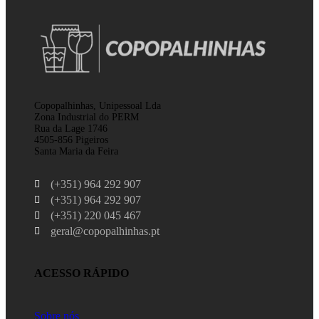
Copopalhinhas, Unipessoal Lda
Zona Industrial do PERM
Rua da Lage 1746
4505-856 Pigeiros
Santa Maria da Feira
(+351) 964 292 907
(+351) 964 292 907
(+351) 220 045 467
geral@copopalhinhas.pt
ACESSO RÁPIDO
Sobre nós