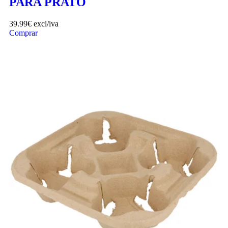
PARA PRATO
39.99
€
excl/iva
Comprar