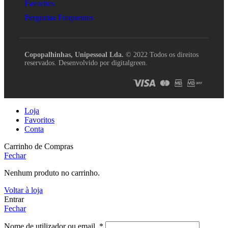
Favoritos
Perguntas Frequentes
Copopalhinhas, Unipessoal Lda.
© 2022 Todos os direitos
reservados. Desenvolvido por digitalgreen.
Loja
Favoritos
Conta
Carrinho de Compras
Fechar
Nenhum produto no carrinho.
Voltar à loja
Entrar
Fechar
Nome de utilizador ou email
*