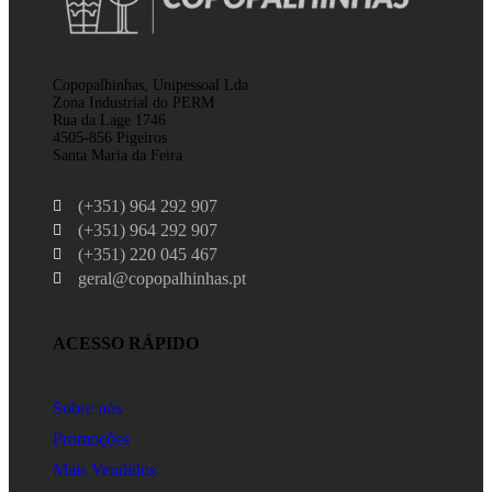
Copopalhinhas, Unipessoal Lda
Zona Industrial do PERM
Rua da Lage 1746
4505-856 Pigeiros
Santa Maria da Feira
(+351) 964 292 907
(+351) 964 292 907
(+351) 220 045 467
geral@copopalhinhas.pt
ACESSO RÁPIDO
Sobre nós
Promoções
Mais Vendidos