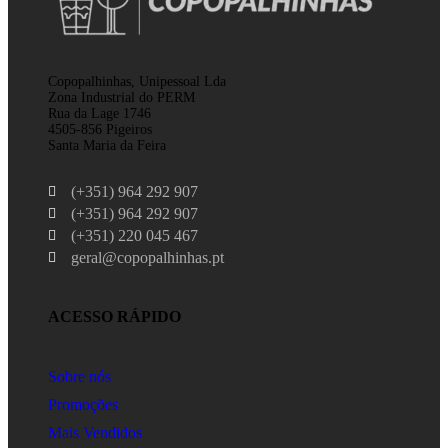
Copopalhinhas, Unipessoal Lda
Zona Industrial do PERM
Rua da Lage 1746
4505-856 Pigeiros
Santa Maria da Feira
(+351) 964 292 907
(+351) 964 292 907
(+351) 220 045 467
geral@copopalhinhas.pt
ACESSO RÁPIDO
Sobre nós
Promoções
Mais Vendidos