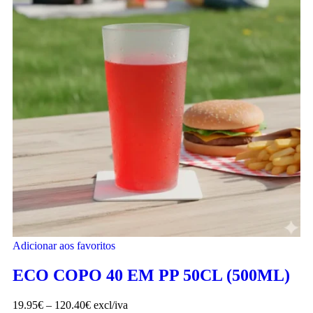
Adicionar aos favoritos
ECO COPO 40 EM PP 50CL (500ML)
19.95
€
–
120.40
€
excl/iva