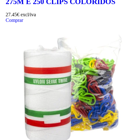
275M E 250 CLIPS COLORIDOS
27.45
€
excl/iva
Comprar