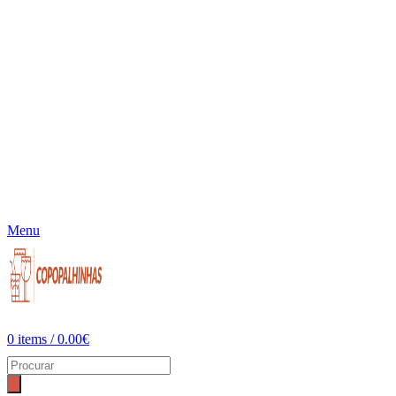
Menu
0
items
/
0.00
€