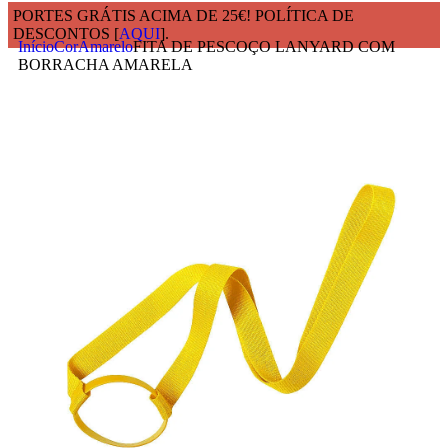
PORTES GRÁTIS ACIMA DE 25€! POLÍTICA DE
DESCONTOS [
AQUI
].
Início
Cor
Amarelo
FITA DE PESCOÇO LANYARD COM
BORRACHA AMARELA