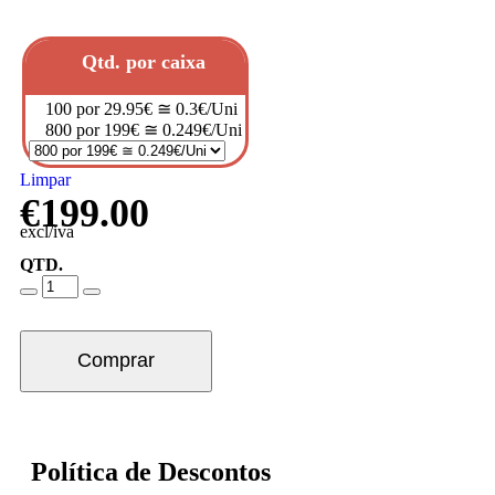
Qtd. por caixa
100 por 29.95€ ≅ 0.3€/Uni
800 por 199€ ≅ 0.249€/Uni
Limpar
€
199.00
excl/iva
QTD.
Comprar
Política de Descontos