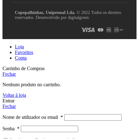
Copopalhinhas, Unipessoal Lda.
© 2022 Todos os direitos
reservados. Desenvolvido por digitalgreen.
Loja
Favoritos
Conta
Carrinho de Compras
Fechar
Nenhum produto no carrinho.
Voltar à loja
Entrar
Fechar
Nome de utilizador ou email
*
Senha
*