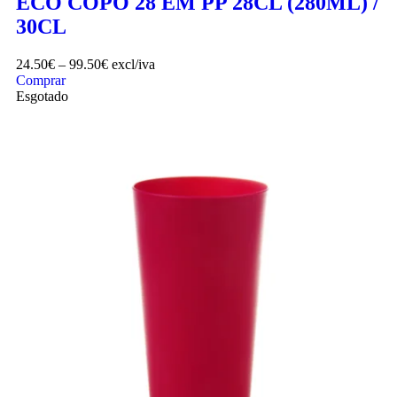
ECO COPO 28 EM PP 28CL (280ML) /
30CL
24.50
€
–
99.50
€
excl/iva
Comprar
Esgotado