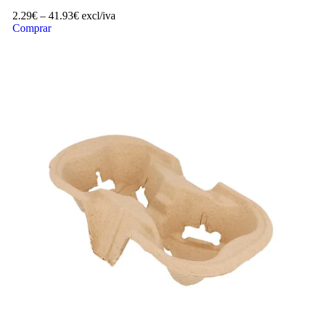
2.29
€
–
41.93
€
excl/iva
Comprar