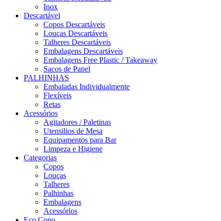
Inox
Descartável
Copos Descartáveis
Louças Descartáveis
Talheres Descartáveis
Embalagens Descartáveis
Embalagens Free Plastic / Takeaway
Sacos de Papel
PALHINHAS
Embaladas Individualmente
Flexíveis
Retas
Acessórios
Agitadores / Paletinas
Utensilios de Mesa
Equipamentos para Bar
Limpeza e Higiene
Categorias
Copos
Louças
Talheres
Palhinhas
Embalagens
Acessórios
Eco Copo