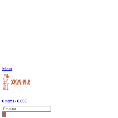
Menu
0
items
/
0.00
€