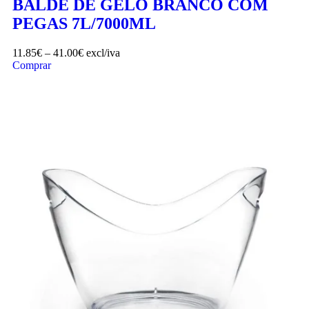
BALDE DE GELO BRANCO COM
PEGAS 7L/7000ML
11.85
€
–
41.00
€
excl/iva
Comprar