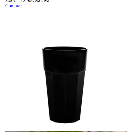
3.00
€
–
12.90
€
excl/iva
Comprar