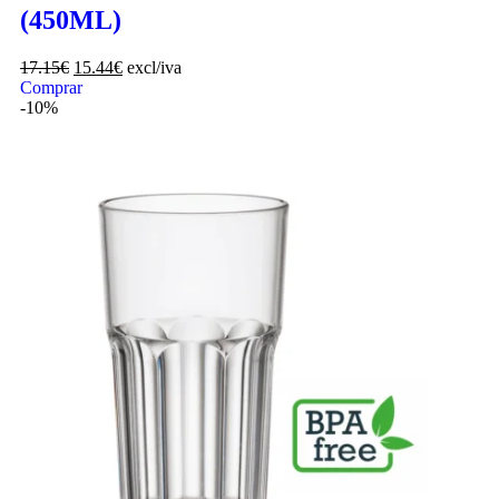
(450ML)
17.15
€
15.44
€
excl/iva
Comprar
-10%