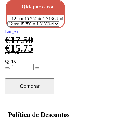
Qtd. por caixa
12 por 15.75€ ≅ 1.313€/Uni
Limpar
€
17.50
€
15.75
excl/iva
QTD.
Comprar
Política de Descontos