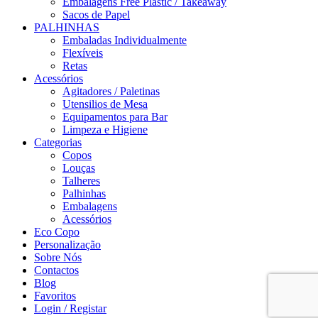
Embalagens Free Plastic / Takeaway
Sacos de Papel
PALHINHAS
Embaladas Individualmente
Flexíveis
Retas
Acessórios
Agitadores / Paletinas
Utensilios de Mesa
Equipamentos para Bar
Limpeza e Higiene
Categorias
Copos
Louças
Talheres
Palhinhas
Embalagens
Acessórios
Eco Copo
Personalização
Sobre Nós
Contactos
Blog
Favoritos
Login / Registar