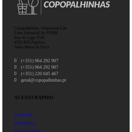
Copopalhinhas, Unipessoal Lda
Zona Industrial do PERM
Rua da Lage 1746
4505-856 Pigeiros
Santa Maria da Feira
(+351) 964 292 907
(+351) 964 292 907
(+351) 220 045 467
geral@copopalhinhas.pt
ACESSO RÁPIDO
Sobre nós
Promoções
Mais Vendidos