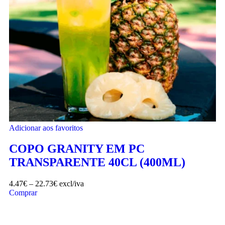
Adicionar aos favoritos
COPO GRANITY EM PC
TRANSPARENTE 40CL (400ML)
4.47
€
–
22.73
€
excl/iva
Comprar