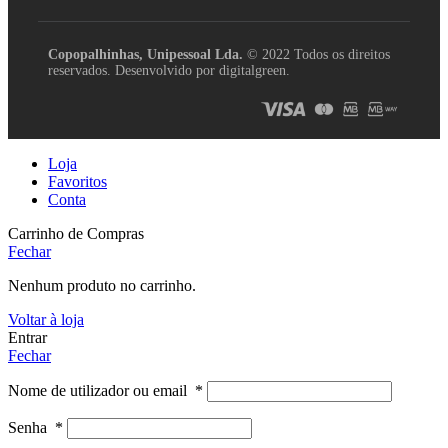
Copopalhinhas, Unipessoal Lda.
© 2022 Todos os direitos
reservados. Desenvolvido por digitalgreen.
Loja
Favoritos
Conta
Carrinho de Compras
Fechar
Nenhum produto no carrinho.
Voltar à loja
Entrar
Fechar
Nome de utilizador ou email
*
Senha
*