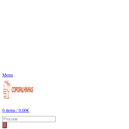
Menu
0
items
/
0.00
€