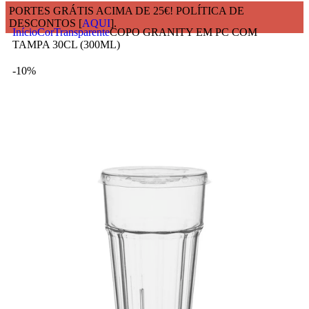
PORTES GRÁTIS ACIMA DE 25€! POLÍTICA DE
DESCONTOS [
AQUI
].
Início
Cor
Transparente
COPO GRANITY EM PC COM
TAMPA 30CL (300ML)
-10%