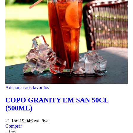
Adicionar aos favoritos
COPO GRANITY EM SAN 50CL
(500ML)
21.15
€
19.04
€
excl/iva
Comprar
-10%