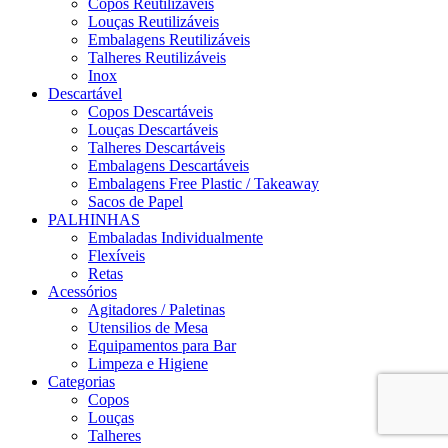
Copos Reutilizáveis
Louças Reutilizáveis
Embalagens Reutilizáveis
Talheres Reutilizáveis
Inox
Descartável
Copos Descartáveis
Louças Descartáveis
Talheres Descartáveis
Embalagens Descartáveis
Embalagens Free Plastic / Takeaway
Sacos de Papel
PALHINHAS
Embaladas Individualmente
Flexíveis
Retas
Acessórios
Agitadores / Paletinas
Utensilios de Mesa
Equipamentos para Bar
Limpeza e Higiene
Categorias
Copos
Louças
Talheres