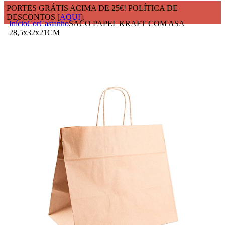
PORTES GRÁTIS ACIMA DE 25€! POLÍTICA DE
DESCONTOS [
AQUI
].
Início
Cor
Castanho
SACO PAPEL KRAFT COM ASA
28,5x32x21CM