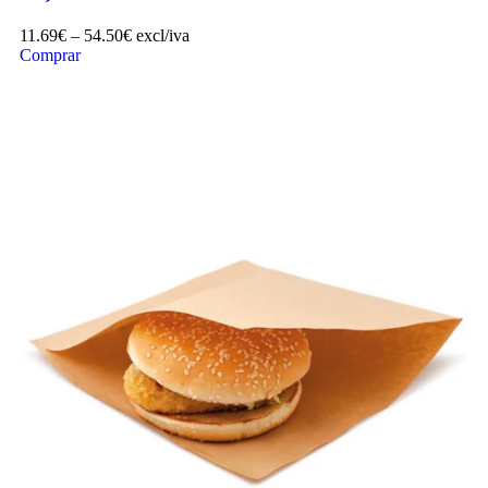
11.69
€
–
54.50
€
excl/iva
Comprar