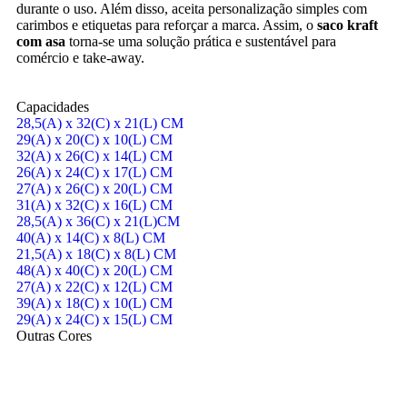
durante o uso. Além disso, aceita personalização simples com
carimbos e etiquetas para reforçar a marca. Assim, o
saco kraft
com asa
torna-se uma solução prática e sustentável para
comércio e take-away.
Capacidades
28,5(A) x 32(C) x 21(L) CM
29(A) x 20(C) x 10(L) CM
32(A) x 26(C) x 14(L) CM
26(A) x 24(C) x 17(L) CM
27(A) x 26(C) x 20(L) CM
31(A) x 32(C) x 16(L) CM
28,5(A) x 36(C) x 21(L)CM
40(A) x 14(C) x 8(L) CM
21,5(A) x 18(C) x 8(L) CM
48(A) x 40(C) x 20(L) CM
27(A) x 22(C) x 12(L) CM
39(A) x 18(C) x 10(L) CM
29(A) x 24(C) x 15(L) CM
Outras Cores