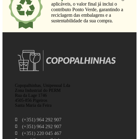
aplicáveis, o valor final já inclui o
contributo Ponto Verde, garantindo a
reciclagem das embalagens e a
sustentabilidade da sua compra.
Copopalhinhas, Unipessoal Lda
Zona Industrial do PERM
Rua da Lage 1746
4505-856 Pigeiros
Santa Maria da Feira
(+351) 964 292 907
(+351) 964 292 907
(+351) 220 045 467