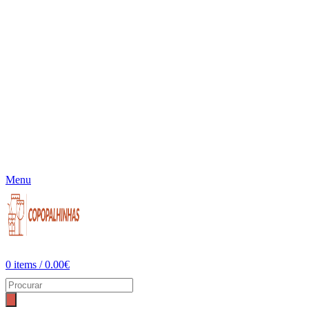
Menu
0
items
/
0.00
€