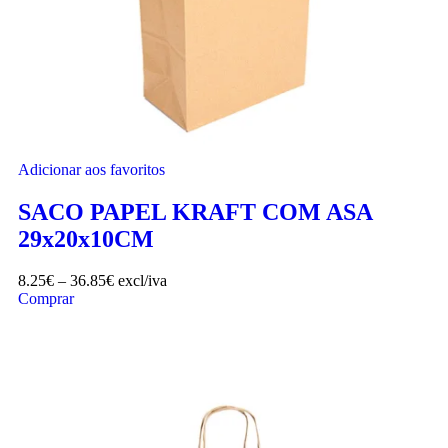
Adicionar aos favoritos
SACO PAPEL KRAFT COM ASA
29x20x10CM
8.25
€
–
36.85
€
excl/iva
Comprar