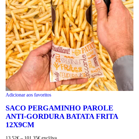
Adicionar aos favoritos
SACO PERGAMINHO PAROLE
ANTI-GORDURA BATATA FRITA
12X9CM
13.52
€
–
101.35
€
excl/iva