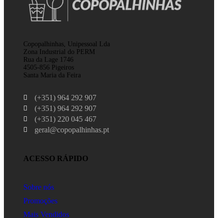
Copopalhinhas, Unipessoal Lda
Zona Industrial do PERM
Rua da Lage 1746
4505-856 Pigeiros
Santa Maria da Feira
(+351) 964 292 907
(+351) 964 292 907
(+351) 220 045 467
geral@copopalhinhas.pt
ACESSO RÁPIDO
Sobre nós
Promoções
Mais Vendidos