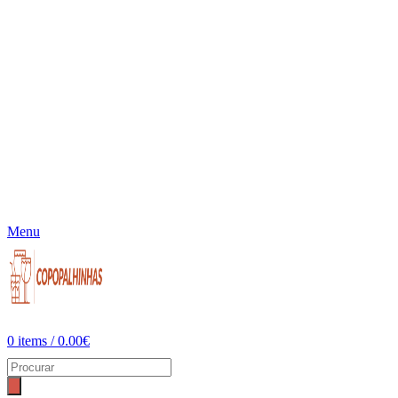
Menu
0
items
/
0.00
€