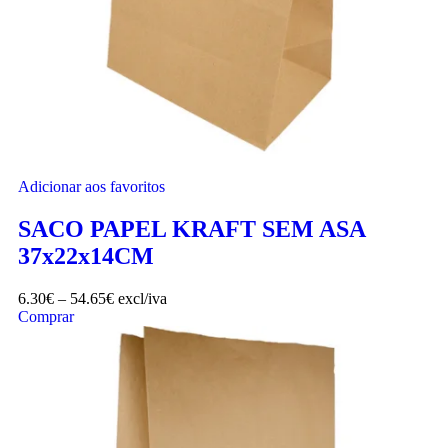
Adicionar aos favoritos
SACO PAPEL KRAFT SEM ASA
37x22x14CM
6.30
€
–
54.65
€
excl/iva
Comprar