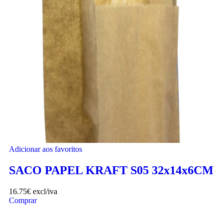
Adicionar aos favoritos
SACO PAPEL KRAFT S05 32x14x6CM
16.75
€
excl/iva
Comprar