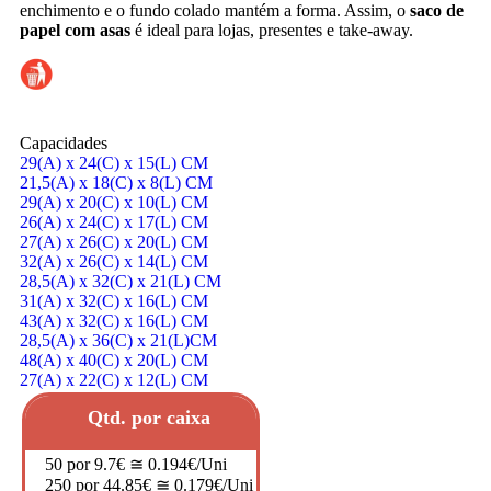
enchimento e o fundo colado mantém a forma. Assim, o
saco de
papel com asas
é ideal para lojas, presentes e take-away.
Capacidades
29(A) x 24(C) x 15(L) CM
21,5(A) x 18(C) x 8(L) CM
29(A) x 20(C) x 10(L) CM
26(A) x 24(C) x 17(L) CM
27(A) x 26(C) x 20(L) CM
32(A) x 26(C) x 14(L) CM
28,5(A) x 32(C) x 21(L) CM
31(A) x 32(C) x 16(L) CM
43(A) x 32(C) x 16(L) CM
28,5(A) x 36(C) x 21(L)CM
48(A) x 40(C) x 20(L) CM
27(A) x 22(C) x 12(L) CM
Qtd. por caixa
50 por 9.7€ ≅ 0.194€/Uni
250 por 44.85€ ≅ 0.179€/Uni