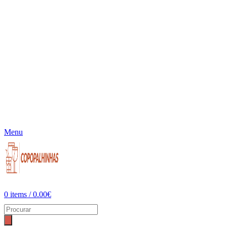
Menu
0
items
/
0.00
€