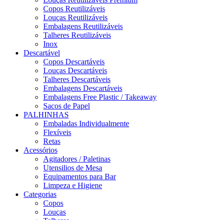
Copos Reutilizáveis
Louças Reutilizáveis
Embalagens Reutilizáveis
Talheres Reutilizáveis
Inox
Descartável
Copos Descartáveis
Louças Descartáveis
Talheres Descartáveis
Embalagens Descartáveis
Embalagens Free Plastic / Takeaway
Sacos de Papel
PALHINHAS
Embaladas Individualmente
Flexíveis
Retas
Acessórios
Agitadores / Paletinas
Utensilios de Mesa
Equipamentos para Bar
Limpeza e Higiene
Categorias
Copos
Louças