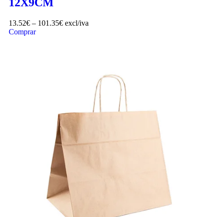
12X9CM
13.52
€
–
101.35
€
excl/iva
Comprar