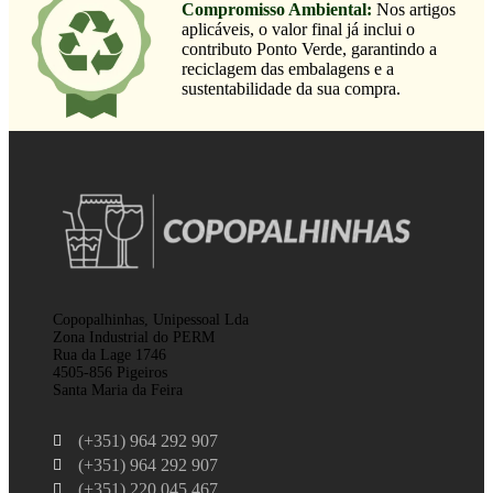
Compromisso Ambiental:
Nos artigos
aplicáveis, o valor final já inclui o
contributo Ponto Verde, garantindo a
reciclagem das embalagens e a
sustentabilidade da sua compra.
Copopalhinhas, Unipessoal Lda
Zona Industrial do PERM
Rua da Lage 1746
4505-856 Pigeiros
Santa Maria da Feira
(+351) 964 292 907
(+351) 964 292 907
(+351) 220 045 467