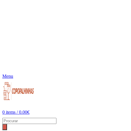
Menu
0
items
/
0.00
€