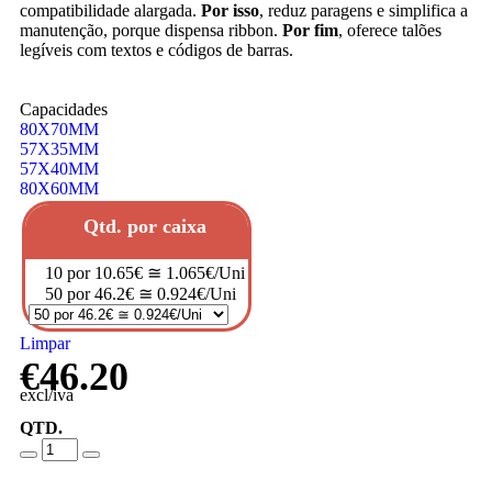
compatibilidade alargada.
Por isso
, reduz paragens e simplifica a
manutenção, porque dispensa ribbon.
Por fim
, oferece talões
legíveis com textos e códigos de barras.
Capacidades
80X70MM
57X35MM
57X40MM
80X60MM
Qtd. por caixa
10 por 10.65€ ≅ 1.065€/Uni
50 por 46.2€ ≅ 0.924€/Uni
Limpar
€
46.20
excl/iva
QTD.