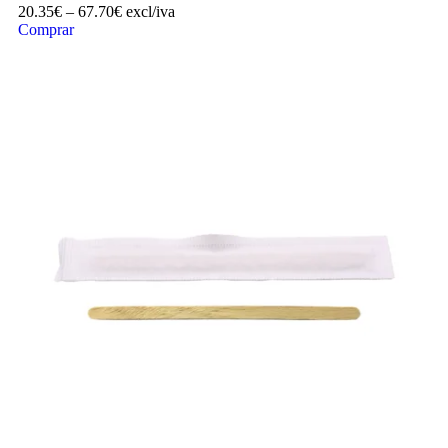
20.35
€
–
67.70
€
excl/iva
Comprar