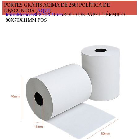
PORTES GRÁTIS ACIMA DE 25€! POLÍTICA DE
DESCONTOS [
AQUI
].
Início
Medidas
80X70X11mm
ROLO DE PAPEL TÉRMICO
80X70X11MM POS