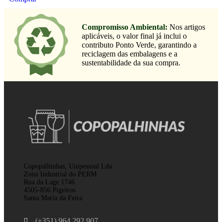
Compromisso Ambiental:
Nos artigos
aplicáveis, o valor final já inclui o
contributo Ponto Verde, garantindo a
reciclagem das embalagens e a
sustentabilidade da sua compra.
Copopalhinhas, Unipessoal Lda
Zona Industrial do PERM
Rua da Lage 1746
4505-856 Pigeiros
Santa Maria da Feira
(+351) 964 292 907