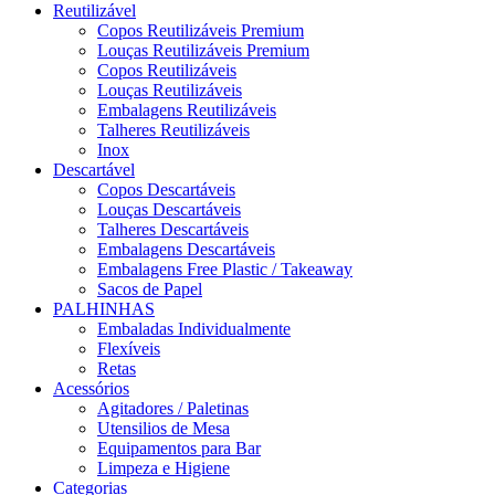
Reutilizável
Copos Reutilizáveis Premium
Louças Reutilizáveis Premium
Copos Reutilizáveis
Louças Reutilizáveis
Embalagens Reutilizáveis
Talheres Reutilizáveis
Inox
Descartável
Copos Descartáveis
Louças Descartáveis
Talheres Descartáveis
Embalagens Descartáveis
Embalagens Free Plastic / Takeaway
Sacos de Papel
PALHINHAS
Embaladas Individualmente
Flexíveis
Retas
Acessórios
Agitadores / Paletinas
Utensilios de Mesa
Equipamentos para Bar
Limpeza e Higiene
Categorias