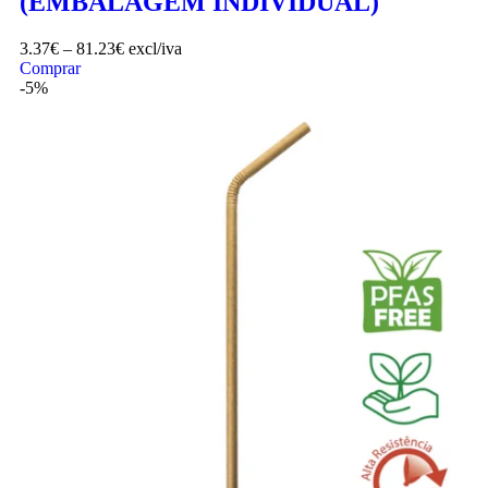
(EMBALAGEM INDIVIDUAL)
3.37
€
–
81.23
€
excl/iva
Comprar
-5%