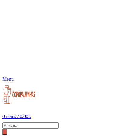
Menu
0
items
/
0.00
€