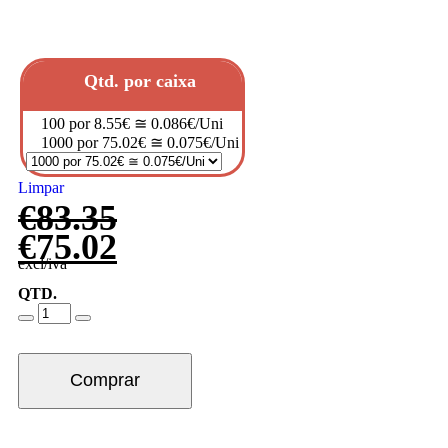
Qtd. por caixa
100 por 8.55€ ≅ 0.086€/Uni
1000 por 75.02€ ≅ 0.075€/Uni
Limpar
€
83.35
€
75.02
excl/iva
QTD.
Comprar