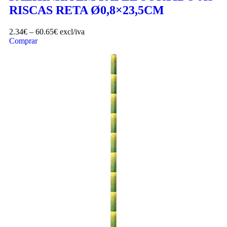
RISCAS RETA Ø0,8×23,5CM
2.34
€
–
60.65
€
excl/iva
Comprar