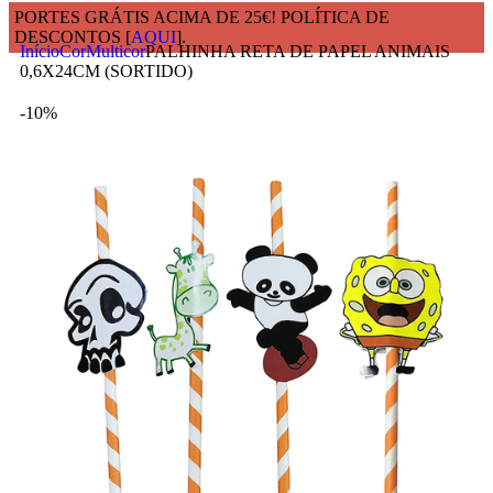
PORTES GRÁTIS ACIMA DE 25€! POLÍTICA DE
DESCONTOS [
AQUI
].
Início
Cor
Multicor
PALHINHA RETA DE PAPEL ANIMAIS
0,6X24CM (SORTIDO)
-10%