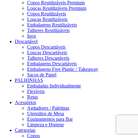
Copos Reutilizáveis Premium
Louças Reutilizáveis Premium
Copos Reutilizáveis
Louças Reutilizáveis
Embalagens Reutilizáveis
Talheres Reutilizáveis
Inox
Descartável
Copos Descartáveis
Louças Descartáveis
Talheres Descartáveis
Embalagens Descartáveis
Embalagens Free Plastic / Takeaway
Sacos de Papel
PALHINHAS
Embaladas Individualmente
Flexíveis
Retas
Acessórios
Agitadores / Paletinas
Utensilios de Mesa
Equipamentos para Bar
Limpeza e Higiene
Categorias
Copos