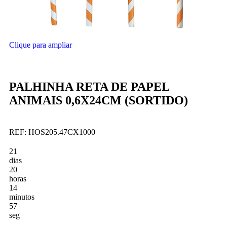
Clique para ampliar
PALHINHA RETA DE PAPEL
ANIMAIS 0,6X24CM (SORTIDO)
REF:
HOS205.47CX1000
21
dias
20
horas
14
minutos
56
seg