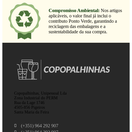
Compromisso Ambiental:
Nos artigos
aplicáveis, o valor final já inclui o
contributo Ponto Verde, garantindo a
reciclagem das embalagens e a
sustentabilidade da sua compra.
Copopalhinhas, Unipessoal Lda
Zona Industrial do PERM
Rua da Lage 1746
4505-856 Pigeiros
Santa Maria da Feira
(+351) 964 292 907