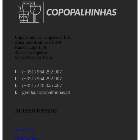
Copopalhinhas, Unipessoal Lda
Zona Industrial do PERM
Rua da Lage 1746
4505-856 Pigeiros
Santa Maria da Feira
(+351) 964 292 907
(+351) 964 292 907
(+351) 220 045 467
geral@copopalhinhas.pt
ACESSO RÁPIDO
Sobre nós
Promoções