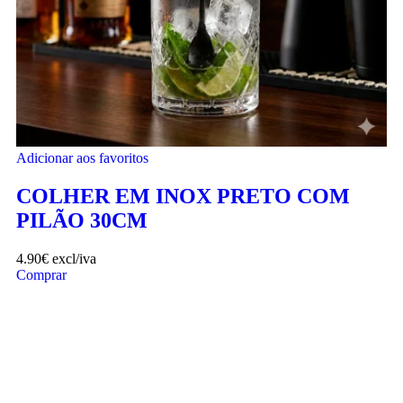
Adicionar aos favoritos
COLHER EM INOX PRETO COM
PILÃO 30CM
4.90
€
excl/iva
Comprar