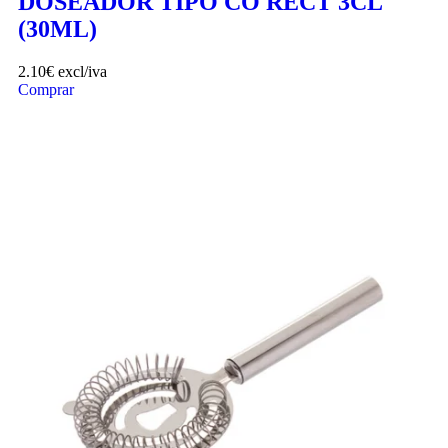
DOSEADOR TIPO CO RECT 3CL
(30ML)
2.10
€
excl/iva
Comprar