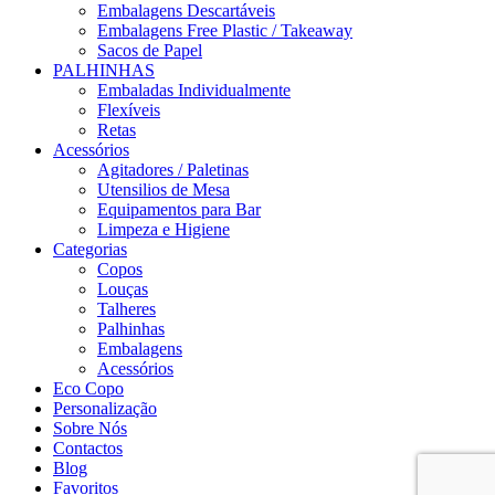
Embalagens Descartáveis
Embalagens Free Plastic / Takeaway
Sacos de Papel
PALHINHAS
Embaladas Individualmente
Flexíveis
Retas
Acessórios
Agitadores / Paletinas
Utensilios de Mesa
Equipamentos para Bar
Limpeza e Higiene
Categorias
Copos
Louças
Talheres
Palhinhas
Embalagens
Acessórios
Eco Copo
Personalização
Sobre Nós
Contactos
Blog
Favoritos