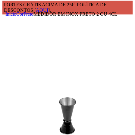
PORTES GRÁTIS ACIMA DE 25€! POLÍTICA DE
DESCONTOS [
AQUI
].
Início
Cor
Preto
MEDIDOR EM INOX PRETO 2 OU 4CL