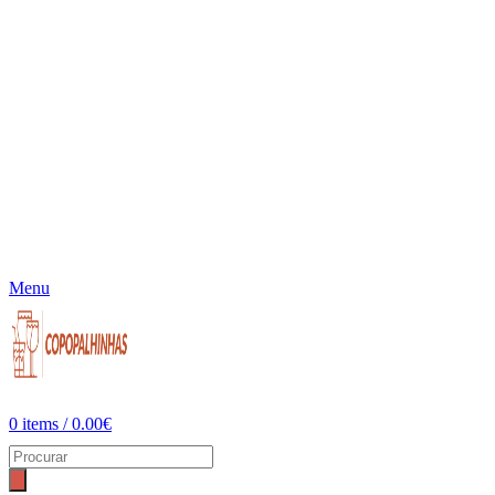
Menu
0
items
/
0.00
€