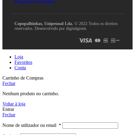
Perguntas Frequentes
Copopalhinhas, Unipessoal Lda.
© 2022 Todos os direitos
reservados. Desenvolvido por digitalgreen.
Loja
Favoritos
Conta
Carrinho de Compras
Fechar
Nenhum produto no carrinho.
Voltar à loja
Entrar
Fechar
Nome de utilizador ou email
*