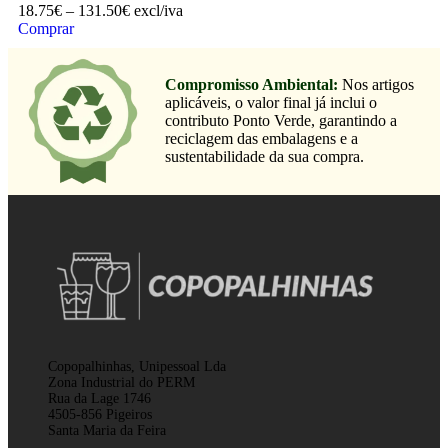
18.75
€
–
131.50
€
excl/iva
Comprar
Compromisso Ambiental:
Nos artigos
aplicáveis, o valor final já inclui o
contributo Ponto Verde, garantindo a
reciclagem das embalagens e a
sustentabilidade da sua compra.
Copopalhinhas, Unipessoal Lda
Zona Industrial do PERM
Rua da Lage 1746
4505-856 Pigeiros
Santa Maria da Feira