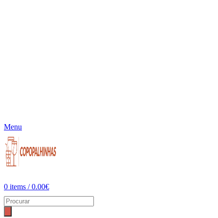
Menu
0
items
/
0.00
€