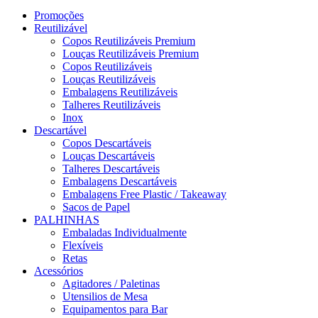
Promoções
Reutilizável
Copos Reutilizáveis Premium
Louças Reutilizáveis Premium
Copos Reutilizáveis
Louças Reutilizáveis
Embalagens Reutilizáveis
Talheres Reutilizáveis
Inox
Descartável
Copos Descartáveis
Louças Descartáveis
Talheres Descartáveis
Embalagens Descartáveis
Embalagens Free Plastic / Takeaway
Sacos de Papel
PALHINHAS
Embaladas Individualmente
Flexíveis
Retas
Acessórios
Agitadores / Paletinas
Utensilios de Mesa
Equipamentos para Bar