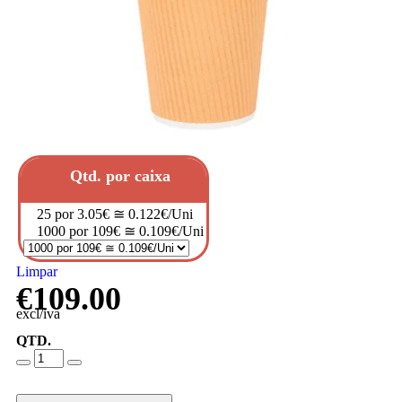
Qtd. por caixa
25 por 3.05€ ≅ 0.122€/Uni
1000 por 109€ ≅ 0.109€/Uni
Limpar
€
109.00
excl/iva
QTD.