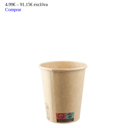
4.99
€
–
91.15
€
excl/iva
Comprar