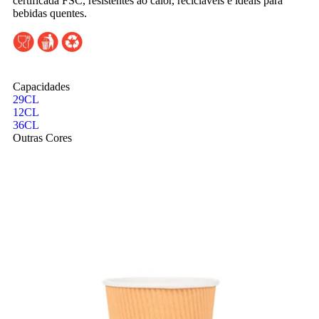
certificada FSC, resistentes ao calor, recicláveis e ideais para
bebidas quentes.
Capacidades
29CL
12CL
36CL
Outras Cores