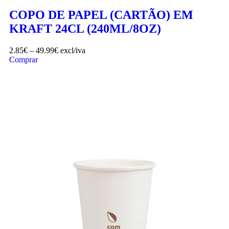
COPO DE PAPEL (CARTÃO) EM
KRAFT 24CL (240ML/8OZ)
2.85
€
–
49.99
€
excl/iva
Comprar