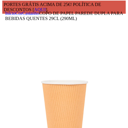
PORTES GRÁTIS ACIMA DE 25€! POLÍTICA DE
DESCONTOS [
AQUI
].
Início
Cor
Castanho
COPO DE PAPEL PAREDE DUPLA PARA
BEBIDAS QUENTES 29CL (290ML)