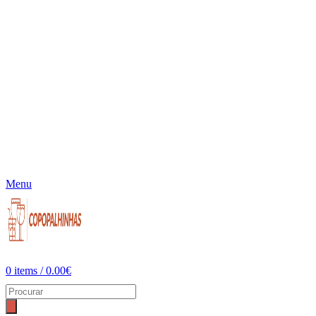
Menu
0
items
/
0.00
€