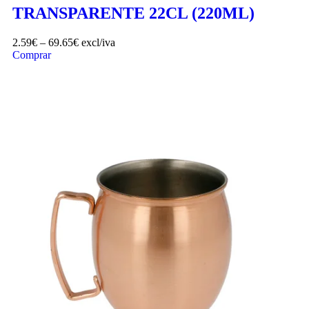
TRANSPARENTE 22CL (220ML)
2.59
€
–
69.65
€
excl/iva
Comprar