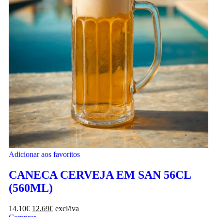
Adicionar aos favoritos
CANECA CERVEJA EM SAN 56CL
(560ML)
14.10
€
12.69
€
excl/iva