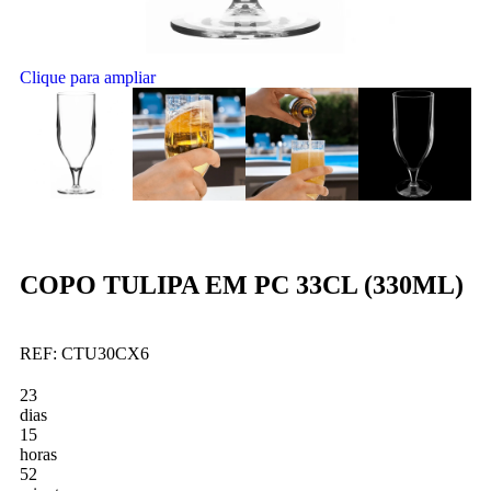
Clique para ampliar
COPO TULIPA EM PC 33CL (330ML)
REF:
CTU30CX6
23
dias
15
horas
52