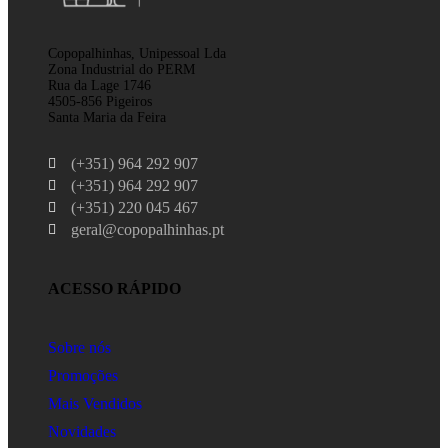
Copopalhinhas, Unipessoal Lda
Zona Industrial do PERM
Rua da Lage 1746
4505-856 Pigeiros
Santa Maria da Feira
(+351) 964 292 907
(+351) 964 292 907
(+351) 220 045 467
geral@copopalhinhas.pt
ACESSO RÁPIDO
Sobre nós
Promoções
Mais Vendidos
Novidades