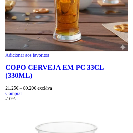
Adicionar aos favoritos
COPO CERVEJA EM PC 33CL
(330ML)
21.25
€
–
80.20
€
excl/iva
Comprar
-10%