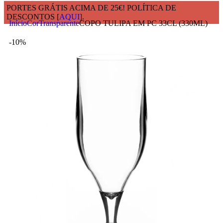
PORTES GRÁTIS ACIMA DE 25€! POLÍTICA DE
DESCONTOS [
AQUI
].
Início
Cor
Transparente
COPO TULIPA EM PC 33CL (330ML)
-10%