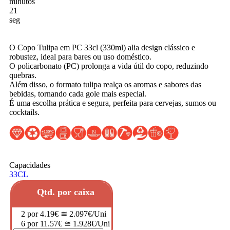
minutos
19
seg
O Copo Tulipa em PC 33cl (330ml) alia design clássico e
robustez, ideal para bares ou uso doméstico.
O policarbonato (PC) prolonga a vida útil do copo, reduzindo
quebras.
Além disso, o formato tulipa realça os aromas e sabores das
bebidas, tornando cada gole mais especial.
É uma escolha prática e segura, perfeita para cervejas, sumos ou
cocktails.
Capacidades
33CL
Qtd. por caixa
2 por 4.19€ ≅ 2.097€/Uni
6 por 11.57€ ≅ 1.928€/Uni