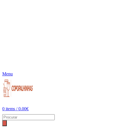
Menu
0
items
/
0.00
€