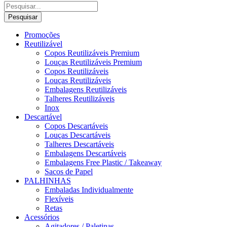
Pesquisar
Promoções
Reutilizável
Copos Reutilizáveis Premium
Louças Reutilizáveis Premium
Copos Reutilizáveis
Louças Reutilizáveis
Embalagens Reutilizáveis
Talheres Reutilizáveis
Inox
Descartável
Copos Descartáveis
Louças Descartáveis
Talheres Descartáveis
Embalagens Descartáveis
Embalagens Free Plastic / Takeaway
Sacos de Papel
PALHINHAS
Embaladas Individualmente
Flexíveis
Retas
Acessórios
Agitadores / Paletinas