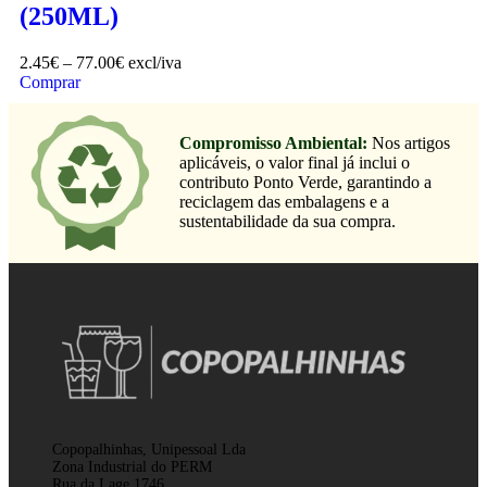
(250ML)
2.45
€
–
77.00
€
excl/iva
Comprar
Compromisso Ambiental:
Nos artigos
aplicáveis, o valor final já inclui o
contributo Ponto Verde, garantindo a
reciclagem das embalagens e a
sustentabilidade da sua compra.
Copopalhinhas, Unipessoal Lda
Zona Industrial do PERM
Rua da Lage 1746