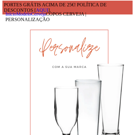
PORTES GRÁTIS ACIMA DE 25€! POLÍTICA DE
DESCONTOS [
AQUI
].
Início
Modelo
Cerveja
COPOS CERVEJA |
PERSONALIZAÇÃO