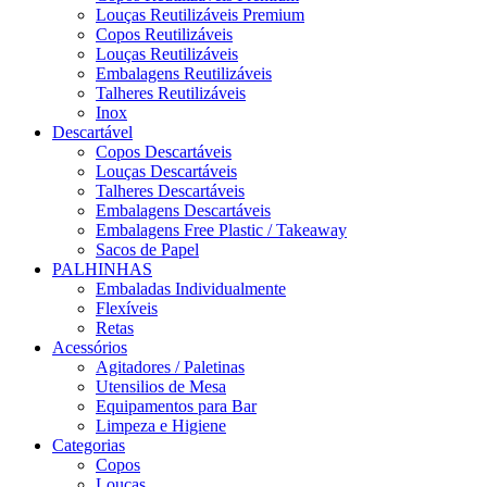
Louças Reutilizáveis Premium
Copos Reutilizáveis
Louças Reutilizáveis
Embalagens Reutilizáveis
Talheres Reutilizáveis
Inox
Descartável
Copos Descartáveis
Louças Descartáveis
Talheres Descartáveis
Embalagens Descartáveis
Embalagens Free Plastic / Takeaway
Sacos de Papel
PALHINHAS
Embaladas Individualmente
Flexíveis
Retas
Acessórios
Agitadores / Paletinas
Utensilios de Mesa
Equipamentos para Bar
Limpeza e Higiene
Categorias
Copos
Louças