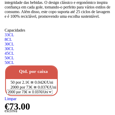
integridade das bebidas. O design clássico e ergonómico inspira
confiança em cada gole, tornando-o perfeito para vários estilos de
consumo. Além disso, este copo suporta até 25 ciclos de lavagem
e é 100% reciclável, promovendo uma escolha sustentável.
Capacidades
33CL
8CL
30CL
30CL
45CL
50CL
50CL
Qtd. por caixa
50 por 2.1€ ≅ 0.042€/Uni
2000 por 73€ ≅ 0.037€/Uni
Limpar
€
73.00
excl/iva