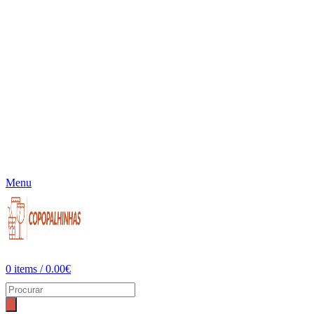
Menu
0
items
/
0.00
€