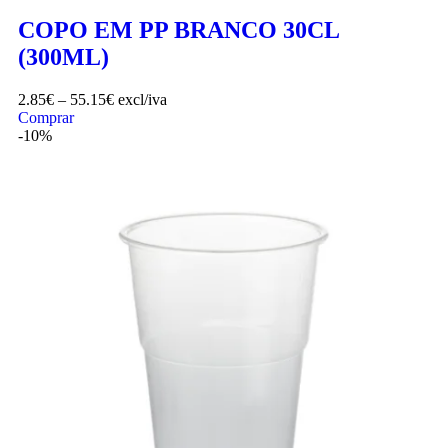
COPO EM PP BRANCO 30CL
(300ML)
2.85
€
–
55.15
€
excl/iva
Comprar
-10%