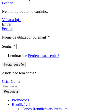
Fechar
Nenhum produto no carrinho.
Voltar à loja
Entrar
Fechar
Nome de utilizador ou email
*
Senha
*
Lembrar-me
Perdeu a sua senha?
Iniciar sessão
Ainda não tem conta?
Criar Conta
Pesquisar
Promoções
Reutilizável
Copos Reutilizáveis Premium