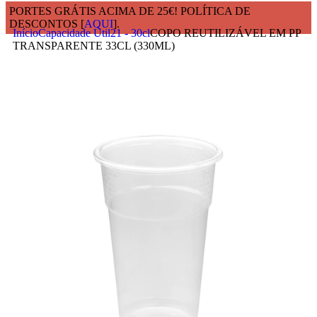
PORTES GRÁTIS ACIMA DE 25€! POLÍTICA DE
DESCONTOS [
AQUI
].
Início
Capacidade Útil
21 - 30cl
COPO REUTILIZÁVEL EM PP
TRANSPARENTE 33CL (330ML)