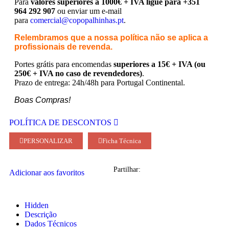
Para
valores superiores a 1000€ + IVA ligue para +351
964 292 907
ou enviar um e-mail
para
comercial@copopalhinhas.pt
.
Relembramos que a nossa política não se aplica a
profissionais de revenda.
Portes grátis para encomendas
superiores a 15€ + IVA (ou
250€ + IVA no caso de revendedores)
.
Prazo de entrega: 24h/48h para Portugal Continental.
Boas Compras!
POLÍTICA DE DESCONTOS
PERSONALIZAR
Ficha Técnica
Partilhar:
Adicionar aos favoritos
Hidden
Descrição
Dados Técnicos