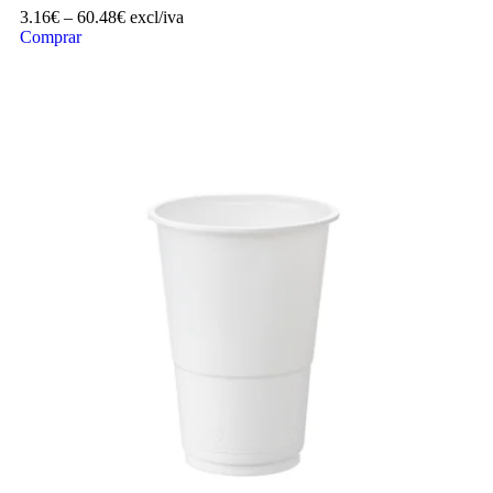
3.16
€
–
60.48
€
excl/iva
Comprar