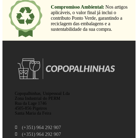
Compromisso Ambiental:
Nos artigos
aplicáveis, o valor final já inclui o
contributo Ponto Verde, garantindo a
reciclagem das embalagens e a
sustentabilidade da sua compra.
Copopalhinhas, Unipessoal Lda
Zona Industrial do PERM
Rua da Lage 1746
4505-856 Pigeiros
Santa Maria da Feira
(+351) 964 292 907
(+351) 964 292 907