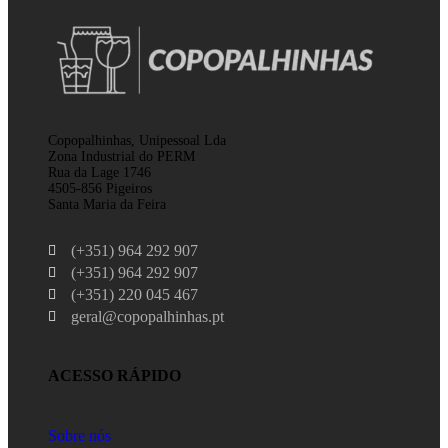
Copopalhinhas, Unipessoal Lda
Zona Industrial do PERM
Rua da Lage 1746
4505-856 Pigeiros
Santa Maria da Feira
(+351) 964 292 907
(+351) 964 292 907
(+351) 220 045 467
geral@copopalhinhas.pt
ACESSO RÁPIDO
Sobre nós