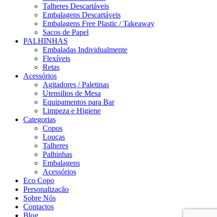
Talheres Descartáveis
Embalagens Descartáveis
Embalagens Free Plastic / Takeaway
Sacos de Papel
PALHINHAS
Embaladas Individualmente
Flexíveis
Retas
Acessórios
Agitadores / Paletinas
Utensilios de Mesa
Equipamentos para Bar
Limpeza e Higiene
Categorias
Copos
Louças
Talheres
Palhinhas
Embalagens
Acessórios
Eco Copo
Personalização
Sobre Nós
Contactos
Blog