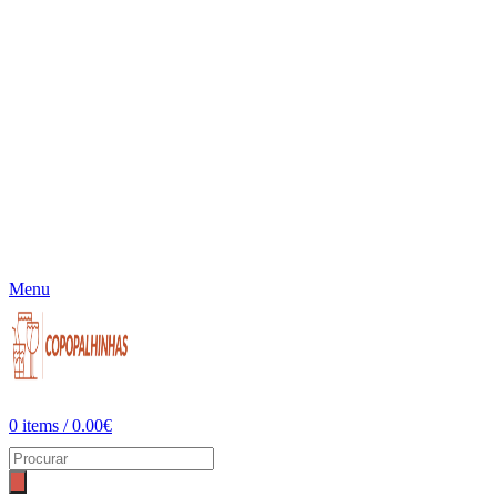
Menu
0
items
/
0.00
€