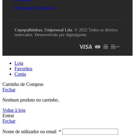
Perguntas Frequentes
Copopalhinhas, Unipessoal Lda.
© 2022 Todos os direitos
reservados. Desenvolvido por digitalgreen.
Loja
Favoritos
Conta
Carrinho de Compras
Fechar
Nenhum produto no carrinho.
Voltar à loja
Entrar
Fechar
Nome de utilizador ou email
*