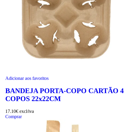
Adicionar aos favoritos
BANDEJA PORTA-COPO CARTÃO 4
COPOS 22x22CM
17.10
€
excl/iva
Comprar