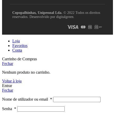
Copopalhinhas, Unipessoal Lda.
© 2022 Todos os direitos
reservados. Desenvolvido por digitalgreen.
Loja
Favoritos
Conta
Carrinho de Compras
Fechar
Nenhum produto no carrinho.
Voltar à loja
Entrar
Fechar
Nome de utilizador ou email
*
Senha
*