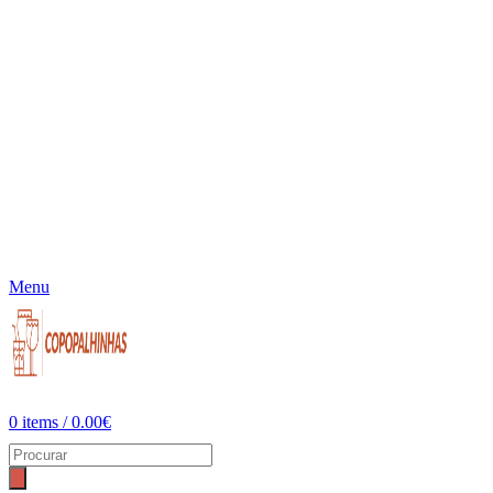
Menu
0
items
/
0.00
€