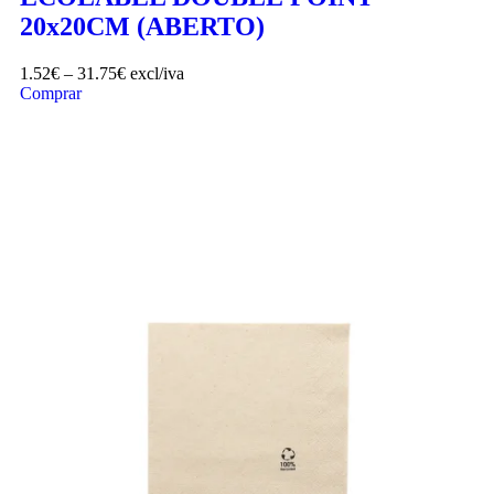
20x20CM (ABERTO)
1.52
€
–
31.75
€
excl/iva
Comprar