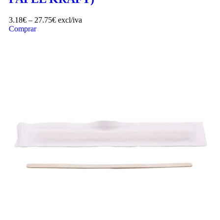
3.18
€
–
27.75
€
excl/iva
Comprar