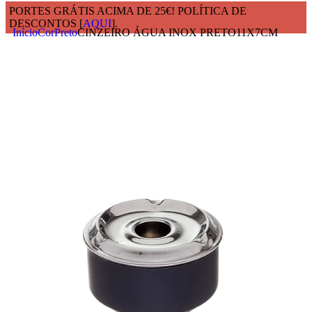
PORTES GRÁTIS ACIMA DE 25€! POLÍTICA DE
DESCONTOS [
AQUI
].
Início
Cor
Preto
CINZEIRO ÁGUA INOX PRETO11X7CM