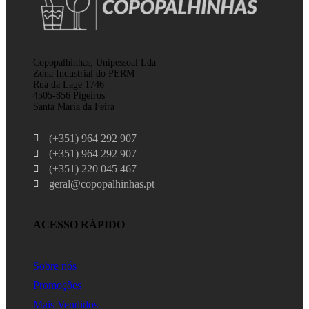
Copopalhinhas, Unipessoal Lda
Zona Industrial do PERM
Rua da Lage 1746
4505-856 Pigeiros
Santa Maria da Feira
(+351) 964 292 907
(+351) 964 292 907
(+351) 220 045 467
geral@copopalhinhas.pt
ACESSO RÁPIDO
Sobre nós
Promoções
Mais Vendidos