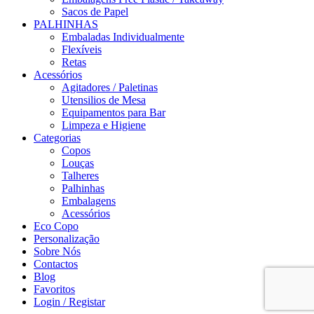
Sacos de Papel
PALHINHAS
Embaladas Individualmente
Flexíveis
Retas
Acessórios
Agitadores / Paletinas
Utensilios de Mesa
Equipamentos para Bar
Limpeza e Higiene
Categorias
Copos
Louças
Talheres
Palhinhas
Embalagens
Acessórios
Eco Copo
Personalização
Sobre Nós
Contactos
Blog
Favoritos
Login / Registar