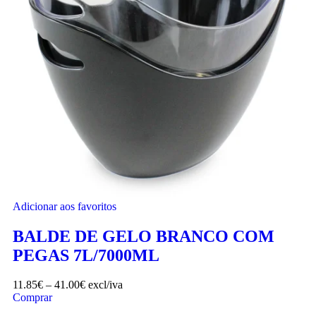
Adicionar aos favoritos
BALDE DE GELO BRANCO COM
PEGAS 7L/7000ML
11.85
€
–
41.00
€
excl/iva
Comprar