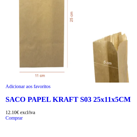
Adicionar aos favoritos
SACO PAPEL KRAFT S03 25x11x5CM
12.10
€
excl/iva
Comprar