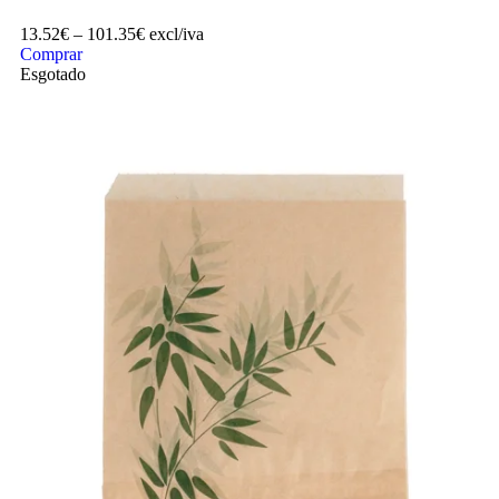
13.52
€
–
101.35
€
excl/iva
Comprar
Esgotado