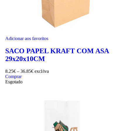
Adicionar aos favoritos
SACO PAPEL KRAFT COM ASA
29x20x10CM
8.25
€
–
36.85
€
excl/iva
Comprar
Esgotado