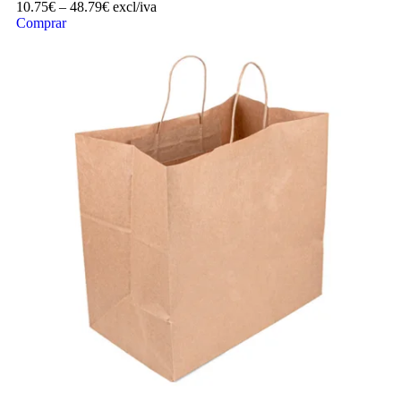
10.75
€
–
48.79
€
excl/iva
Comprar