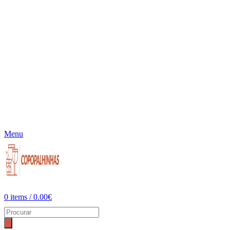
Menu
0
items
/
0.00
€