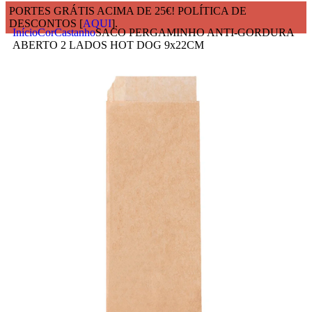
PORTES GRÁTIS ACIMA DE 25€! POLÍTICA DE
DESCONTOS [
AQUI
].
Início
Cor
Castanho
SACO PERGAMINHO ANTI-GORDURA
ABERTO 2 LADOS HOT DOG 9x22CM