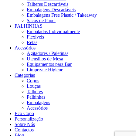
Talheres Descartáveis
Embalagens Descartáveis
Embalagens Free Plastic / Takeaway
Sacos de Papel
PALHINHAS
Embaladas Individualmente
Flexíveis
Retas
Acessórios
Agitadores / Paletinas
Utensilios de Mesa
Equipamentos para Bar
Limpeza e Higiene
Categorias
Copos
Louças
Talheres
Palhinhas
Embalagens
Acessórios
Eco Copo
Personalização
Sobre Nós
Contactos
Blog