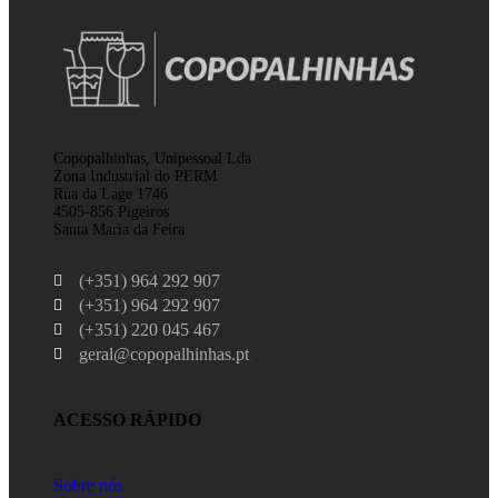
Copopalhinhas, Unipessoal Lda
Zona Industrial do PERM
Rua da Lage 1746
4505-856 Pigeiros
Santa Maria da Feira
(+351) 964 292 907
(+351) 964 292 907
(+351) 220 045 467
geral@copopalhinhas.pt
ACESSO RÁPIDO
Sobre nós