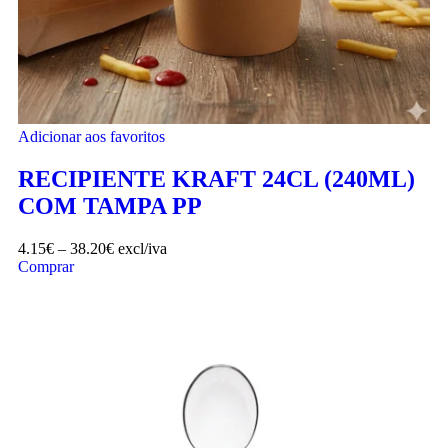
Adicionar aos favoritos
RECIPIENTE KRAFT 24CL (240ML)
COM TAMPA PP
4.15
€
–
38.20
€
excl/iva
Comprar