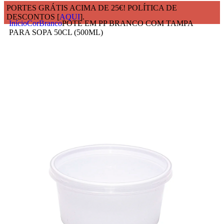
PORTES GRÁTIS ACIMA DE 25€! POLÍTICA DE
DESCONTOS [
AQUI
].
Início
Cor
Branco
POTE EM PP BRANCO COM TAMPA
PARA SOPA 50CL (500ML)