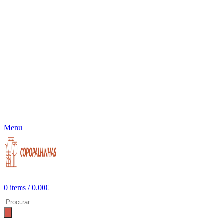
Menu
0
items
/
0.00
€