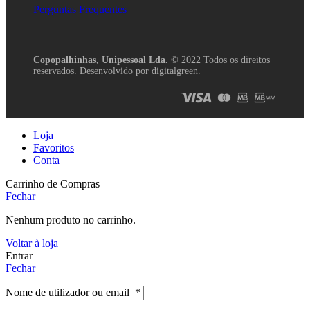
Perguntas Frequentes
Copopalhinhas, Unipessoal Lda.
© 2022 Todos os direitos
reservados. Desenvolvido por digitalgreen.
Loja
Favoritos
Conta
Carrinho de Compras
Fechar
Nenhum produto no carrinho.
Voltar à loja
Entrar
Fechar
Nome de utilizador ou email
*