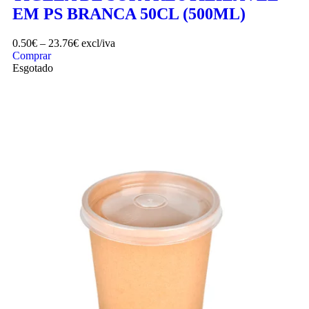
EM PS BRANCA 50CL (500ML)
0.50
€
–
23.76
€
excl/iva
Comprar
Esgotado