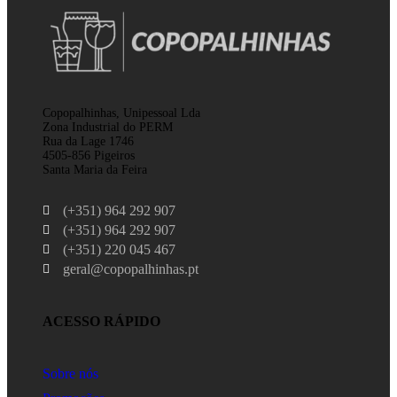
Copopalhinhas, Unipessoal Lda
Zona Industrial do PERM
Rua da Lage 1746
4505-856 Pigeiros
Santa Maria da Feira
(+351) 964 292 907
(+351) 964 292 907
(+351) 220 045 467
geral@copopalhinhas.pt
ACESSO RÁPIDO
Sobre nós