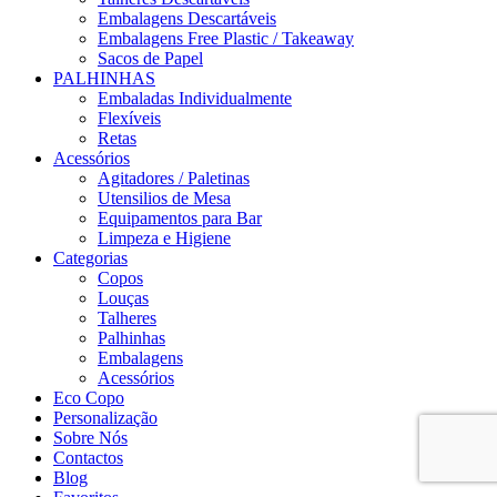
Embalagens Descartáveis
Embalagens Free Plastic / Takeaway
Sacos de Papel
PALHINHAS
Embaladas Individualmente
Flexíveis
Retas
Acessórios
Agitadores / Paletinas
Utensilios de Mesa
Equipamentos para Bar
Limpeza e Higiene
Categorias
Copos
Louças
Talheres
Palhinhas
Embalagens
Acessórios
Eco Copo
Personalização
Sobre Nós
Contactos
Blog