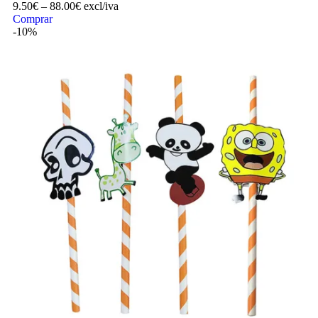
9.50
€
–
88.00
€
excl/iva
Comprar
-10%