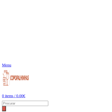
Menu
0
items
/
0.00
€