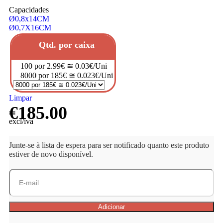
Capacidades
Ø0,8x14CM
Ø0,7X16CM
Qtd. por caixa
100 por 2.99€ ≅ 0.03€/Uni
8000 por 185€ ≅ 0.023€/Uni
Limpar
€
185.00
excl/iva
Junte-se à lista de espera para ser notificado quanto este produto
estiver de novo disponível.