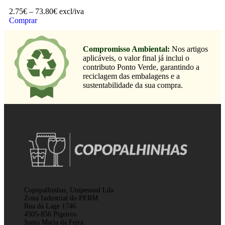
2.75
€
–
73.80
€
excl/iva
Comprar
Compromisso Ambiental:
Nos artigos
aplicáveis, o valor final já inclui o
contributo Ponto Verde, garantindo a
reciclagem das embalagens e a
sustentabilidade da sua compra.
Copopalhinhas, Unipessoal Lda
Zona Industrial do PERM
Rua da Lage 1746
4505-856 Pigeiros
Santa Maria da Feira