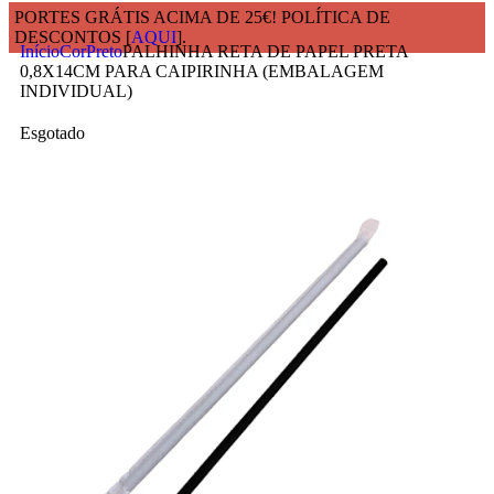
PORTES GRÁTIS ACIMA DE 25€! POLÍTICA DE
DESCONTOS [
AQUI
].
Início
Cor
Preto
PALHINHA RETA DE PAPEL PRETA
0,8X14CM PARA CAIPIRINHA (EMBALAGEM
INDIVIDUAL)
Esgotado