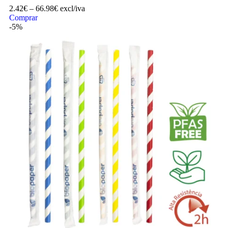
2.42
€
–
66.98
€
excl/iva
Comprar
-5%