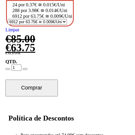
24 por 0.37€ ≅ 0.015€/Uni
288 por 3.98€ ≅ 0.014€/Uni
6912 por 63.75€ ≅ 0.009€/Uni
Limpar
€
85.00
€
63.75
excl/iva
QTD.
Comprar
Política de Descontos