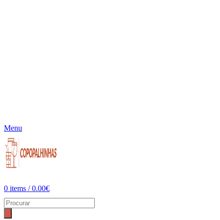
Menu
0
items
/
0.00
€