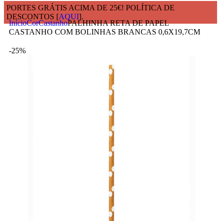
PORTES GRÁTIS ACIMA DE 25€! POLÍTICA DE
DESCONTOS [
AQUI
].
Início
Cor
Castanho
PALHINHA RETA DE PAPEL
CASTANHO COM BOLINHAS BRANCAS 0,6X19,7CM
-25%