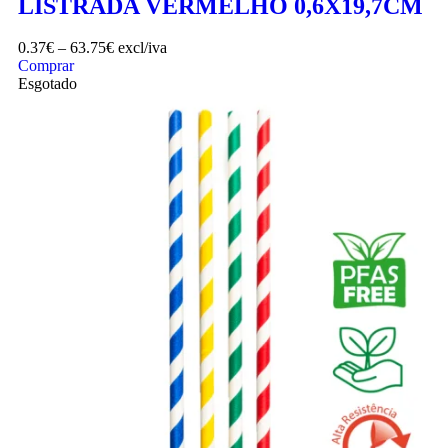
LISTRADA VERMELHO 0,6X19,7CM
0.37
€
–
63.75
€
excl/iva
Comprar
Esgotado