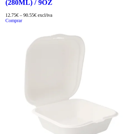
(280ML) / 9OZ
12.75
€
–
90.55
€
excl/iva
Comprar