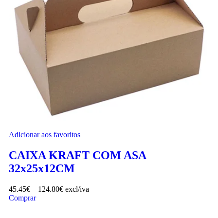
Adicionar aos favoritos
CAIXA KRAFT COM ASA
32x25x12CM
45.45
€
–
124.80
€
excl/iva
Comprar