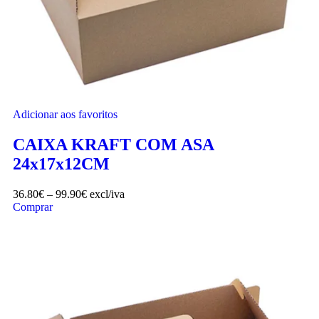
Adicionar aos favoritos
CAIXA KRAFT COM ASA
24x17x12CM
36.80
€
–
99.90
€
excl/iva
Comprar