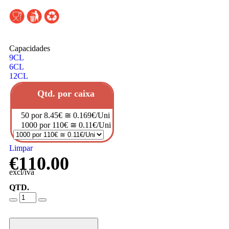
Capacidades
9CL
6CL
12CL
Qtd. por caixa
50 por 8.45€ ≅ 0.169€/Uni
1000 por 110€ ≅ 0.11€/Uni
Limpar
€
110.00
excl/iva
QTD.