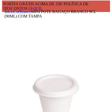
PORTES GRÁTIS ACIMA DE 25€! POLÍTICA DE
DESCONTOS [
AQUI
].
Início
Cor
Branco
MINI POTE BAGAÇO BRANCO 9CL
(90ML) COM TAMPA