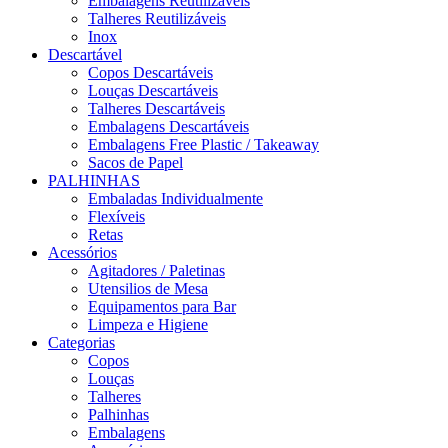
Embalagens Reutilizáveis
Talheres Reutilizáveis
Inox
Descartável
Copos Descartáveis
Louças Descartáveis
Talheres Descartáveis
Embalagens Descartáveis
Embalagens Free Plastic / Takeaway
Sacos de Papel
PALHINHAS
Embaladas Individualmente
Flexíveis
Retas
Acessórios
Agitadores / Paletinas
Utensilios de Mesa
Equipamentos para Bar
Limpeza e Higiene
Categorias
Copos
Louças
Talheres
Palhinhas
Embalagens