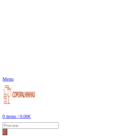
Menu
0
items
/
0.00
€