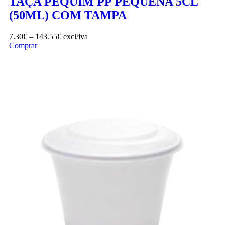
TAÇA PEQUIM PP PEQUENA 5CL
(50ML) COM TAMPA
7.30
€
–
143.55
€
excl/iva
Comprar