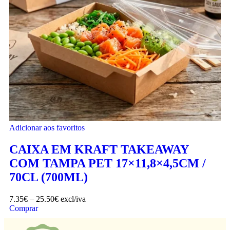
Adicionar aos favoritos
CAIXA EM KRAFT TAKEAWAY
COM TAMPA PET 17×11,8×4,5CM /
70CL (700ML)
7.35
€
–
25.50
€
excl/iva
Comprar