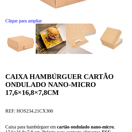
Clique para ampliar
CAIXA HAMBÚRGUER CARTÃO
ONDULADO NANO-MICRO
17,6×16,8×7,8CM
REF:
HOS234.21CX300
Caixa para hambúrguer em
cartão ondulado nano-micro
,