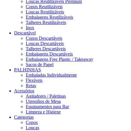
Louças Reutilizáveis Premium
Copos Reutilizáveis
Louças Reutilizáveis
Embalagens Reutilizáveis
Talheres Reutilizáveis
Inox
Descartável
Copos Descartáveis
Louças Descartáveis
Talheres Descartáveis
Embalagens Descartáveis
Embalagens Free Plastic / Takeaway
Sacos de Papel
PALHINHAS
Embaladas Individualmente
Flexíveis
Retas
Acessórios
Agitadores / Paletinas
Utensilios de Mesa
Equipamentos para Bar
Limpeza e Higiene
Categorias
Copos
Louças