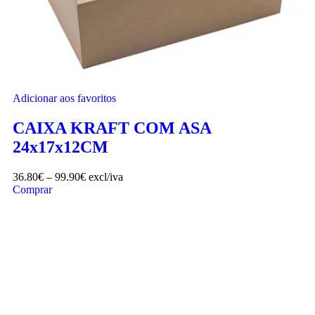
Adicionar aos favoritos
CAIXA KRAFT COM ASA
24x17x12CM
36.80
€
–
99.90
€
excl/iva
Comprar