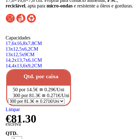
17,6×16,8×7,8 cm. Própria para contacto alimentar,
FSC
,
reciclável
, apta para
micro-ondas
e resistente a óleos e gorduras.
Capacidades
17,6x16,8x7,8CM
13x12,5x6,2CM
13x12,5x9CM
14,2x13,7x6,1CM
14,4x13,6x9,2CM
Qtd. por caixa
50 por 14.5€ ≅ 0.29€/Uni
300 por 81.3€ ≅ 0.271€/Uni
Limpar
€
81.30
excl/iva
QTD.