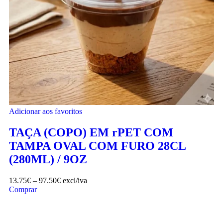
Adicionar aos favoritos
TAÇA (COPO) EM rPET COM
TAMPA OVAL COM FURO 28CL
(280ML) / 9OZ
13.75
€
–
97.50
€
excl/iva
Comprar