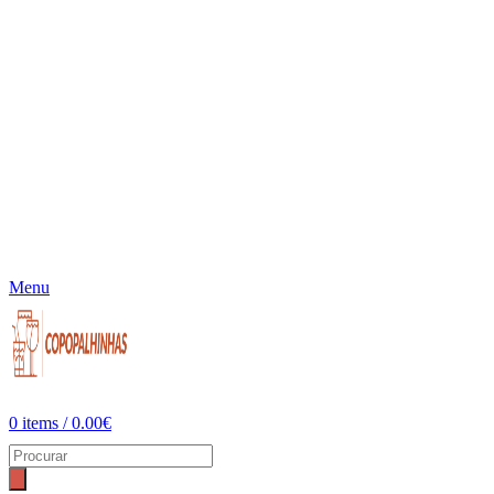
Menu
0
items
/
0.00
€