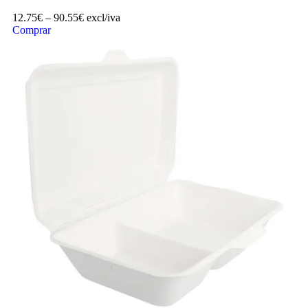
12.75
€
–
90.55
€
excl/iva
Comprar