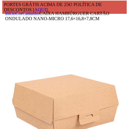
PORTES GRÁTIS ACIMA DE 25€! POLÍTICA DE
DESCONTOS [
AQUI
].
Início
Cor
Castanho
CAIXA HAMBÚRGUER CARTÃO
ONDULADO NANO-MICRO 17,6×16,8×7,8CM