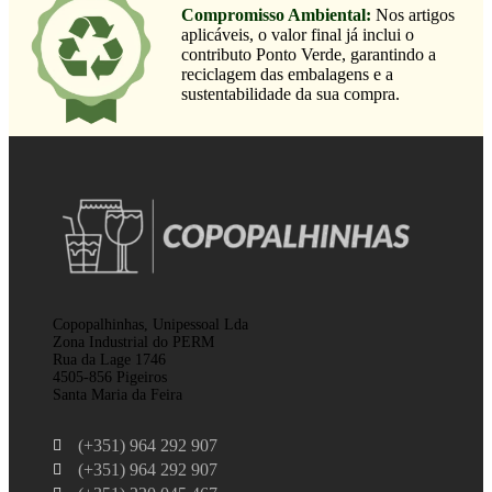
Compromisso Ambiental:
Nos artigos
aplicáveis, o valor final já inclui o
contributo Ponto Verde, garantindo a
reciclagem das embalagens e a
sustentabilidade da sua compra.
Copopalhinhas, Unipessoal Lda
Zona Industrial do PERM
Rua da Lage 1746
4505-856 Pigeiros
Santa Maria da Feira
(+351) 964 292 907
(+351) 964 292 907