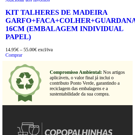
KIT TALHERES DE MADEIRA
GARFO+FACA+COLHER+GUARDAN
16CM (EMBALAGEM INDIVIDUAL
PAPEL)
14.95
€
–
55.00
€
excl/iva
Comprar
Compromisso Ambiental:
Nos artigos
aplicáveis, o valor final já inclui o
contributo Ponto Verde, garantindo a
reciclagem das embalagens e a
sustentabilidade da sua compra.