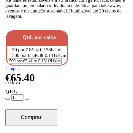
Kit talheres reutilizáveis em PS branco com garfo, faca, colher e
guardanapo, embalado individualmente. Ideal para take-away,
eventos e restauração sustentável. Reutilizável até 20 ciclos de
lavagem.
Qtd. por caixa
50 por 7.8€ ≅ 0.156€/Uni
500 por 65.4€ ≅ 0.131€/Uni
Limpar
€
65.40
excl/iva
QTD.
Comprar