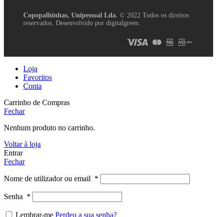
Copopalhinhas, Unipessoal Lda.
© 2022 Todos os direitos
reservados. Desenvolvido por digitalgreen.
Loja
Favoritos
Conta
Carrinho de Compras
Fechar
Nenhum produto no carrinho.
Voltar à loja
Entrar
Fechar
Nome de utilizador ou email
*
Senha
*
Lembrar-me
Perdeu a sua senha?