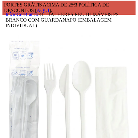
PORTES GRÁTIS ACIMA DE 25€! POLÍTICA DE
DESCONTOS [
AQUI
].
Início
Cor
Branco
KIT TALHERES REUTILIZÁVEIS PS
BRANCO COM GUARDANAPO (EMBALAGEM
INDIVIDUAL)