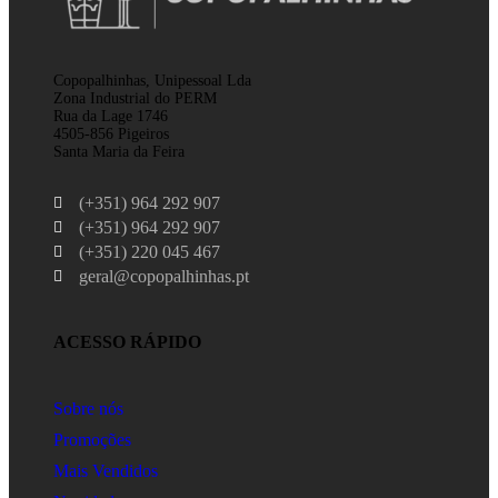
Copopalhinhas, Unipessoal Lda
Zona Industrial do PERM
Rua da Lage 1746
4505-856 Pigeiros
Santa Maria da Feira
(+351) 964 292 907
(+351) 964 292 907
(+351) 220 045 467
geral@copopalhinhas.pt
ACESSO RÁPIDO
Sobre nós
Promoções
Mais Vendidos