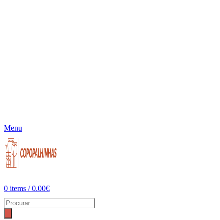
Menu
0
items
/
0.00
€