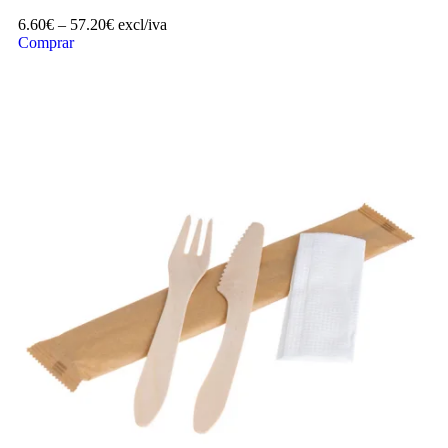
6.60
€
–
57.20
€
excl/iva
Comprar