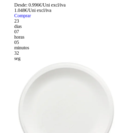
Desde:
0.996€/Uni
excl/iva
1.048€/Uni
excl/iva
Comprar
23
dias
07
horas
05
minutos
30
seg