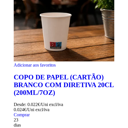
Adicionar aos favoritos
COPO DE PAPEL (CARTÃO)
BRANCO COM DIRETIVA 20CL
(200ML/7OZ)
Desde:
0.022€/Uni
excl/iva
0.024€/Uni
excl/iva
Comprar
23
dias