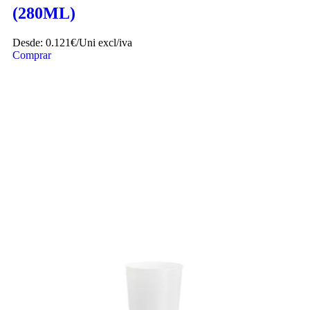
(280ML)
Desde:
0.121€/Uni
excl/iva
Comprar