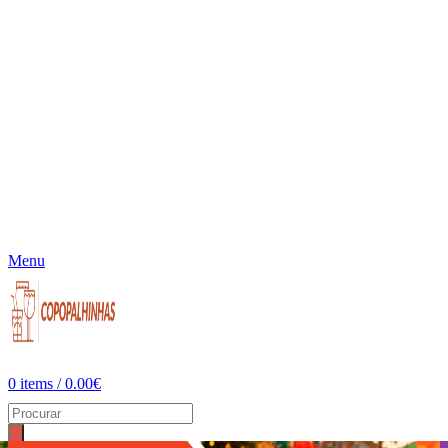
Menu
0
items
/
0.00
€