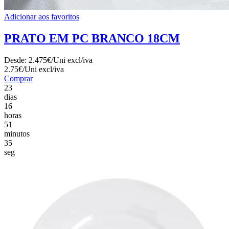
Adicionar aos favoritos
PRATO EM PC BRANCO 18CM
Desde:
2.475€/Uni
excl/iva
2.75€/Uni
excl/iva
Comprar
23
dias
16
horas
51
minutos
33
seg