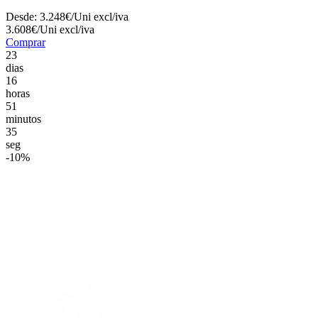
Desde:
3.248€/Uni
excl/iva
3.608€/Uni
excl/iva
Comprar
23
dias
16
horas
51
minutos
33
seg
-10%