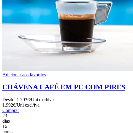
Adicionar aos favoritos
CHÁVENA CAFÉ EM PC COM PIRES
Desde:
1.793€/Uni
excl/iva
1.992€/Uni
excl/iva
Comprar
23
dias
16
horas