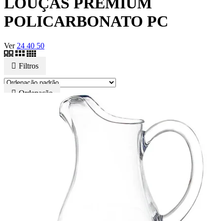
LOUÇAS PREMIUM
POLICARBONATO PC
Ver
24
40
50
Filtros
Ordenação