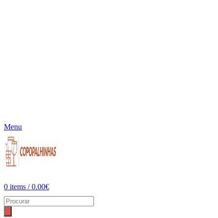
Menu
0
items
/
0.00
€