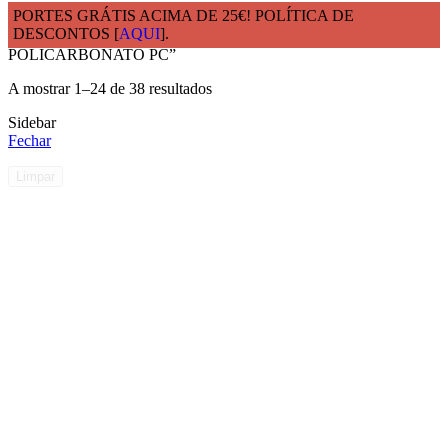
PORTES GRÁTIS ACIMA DE 25€! POLÍTICA DE
DESCONTOS [
AQUI
].
Início
Produtos etiquetados com “LOUÇAS PREMIUM
POLICARBONATO PC”
A mostrar 1–24 de 38 resultados
Sidebar
Fechar
Limpar