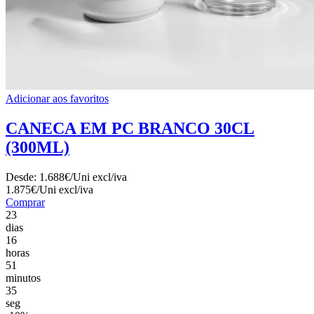
Adicionar aos favoritos
CANECA EM PC BRANCO 30CL
(300ML)
Desde:
1.688€/Uni
excl/iva
1.875€/Uni
excl/iva
Comprar
23
dias
16
horas
51
minutos
33
seg