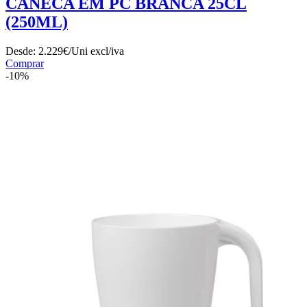
CANECA EM PC BRANCA 25CL
(250ML)
Desde:
2.229€/Uni
excl/iva
Comprar
-10%