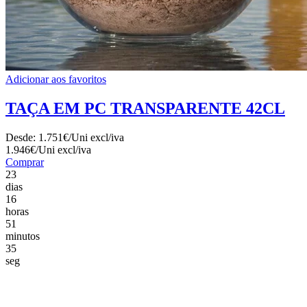
Adicionar aos favoritos
TAÇA EM PC TRANSPARENTE 42CL
Desde:
1.751€/Uni
excl/iva
1.946€/Uni
excl/iva
Comprar
23
dias
16
horas
51
minutos
33
seg