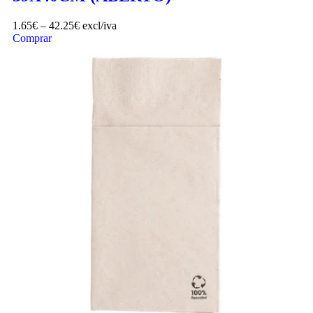
1.65
€
–
42.25
€
excl/iva
Comprar