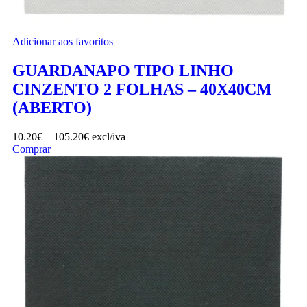
Adicionar aos favoritos
GUARDANAPO TIPO LINHO
CINZENTO 2 FOLHAS – 40X40CM
(ABERTO)
10.20
€
–
105.20
€
excl/iva
Comprar