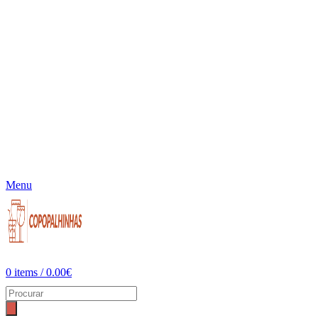
Menu
0
items
/
0.00
€