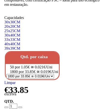
compostável, com certificação FSC – ideal para uso ecológico
em restauração.
Capacidades
30x30CM
20x20CM
25x25CM
30x40CM
33x33CM
40x40CM
39x39CM
Qtd. por caixa
50 por 1.05€ ≅ 0.021€/Uni
1800 por 33.85€ ≅ 0.019€/Uni
Limpar
€
33.85
excl/iva
QTD.