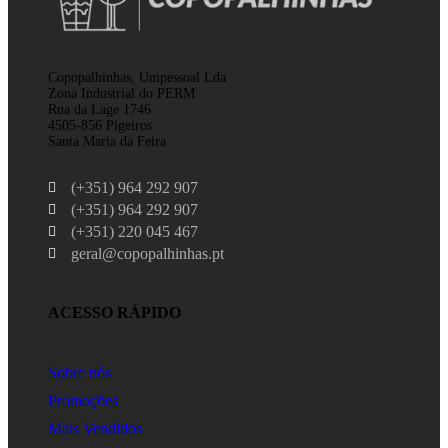
Copopalhinhas, Unipessoal Lda
Zona Industrial do PERM
Rua da Lage 1746
4505-856 Pigeiros
Santa Maria da Feira
(+351) 964 292 907
(+351) 964 292 907
(+351) 220 045 467
geral@copopalhinhas.pt
ACESSO RÁPIDO
Sobre nós
Promoções
Mais Vendidos