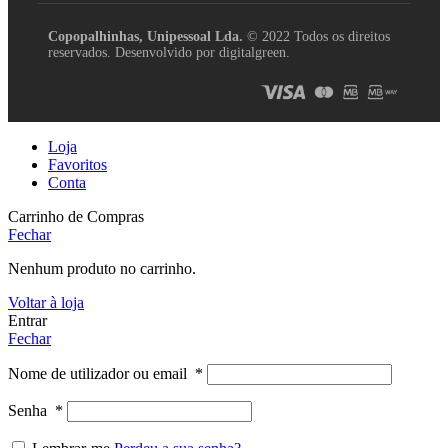
Copopalhinhas, Unipessoal Lda.
© 2022 Todos os direitos
reservados. Desenvolvido por digitalgreen.
Loja
Favoritos
Conta
Carrinho de Compras
Fechar
Nenhum produto no carrinho.
Voltar à loja
Entrar
Fechar
Nome de utilizador ou email
*
Senha
*