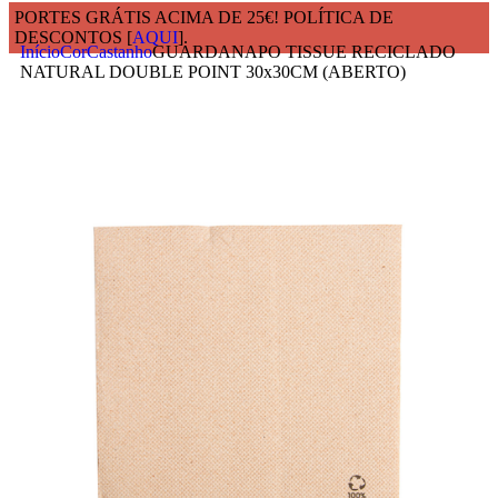
PORTES GRÁTIS ACIMA DE 25€! POLÍTICA DE
DESCONTOS [
AQUI
].
Início
Cor
Castanho
GUARDANAPO TISSUE RECICLADO
NATURAL DOUBLE POINT 30x30CM (ABERTO)