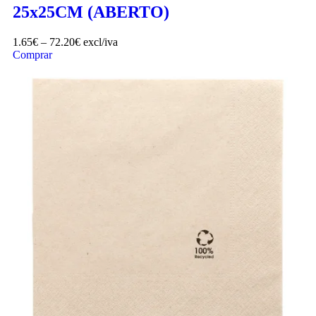
25x25CM (ABERTO)
1.65
€
–
72.20
€
excl/iva
Comprar