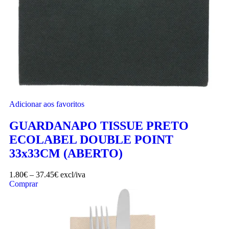
Adicionar aos favoritos
GUARDANAPO TISSUE PRETO
ECOLABEL DOUBLE POINT
33x33CM (ABERTO)
1.80
€
–
37.45
€
excl/iva
Comprar