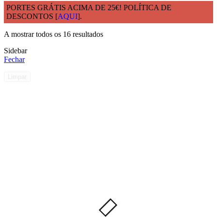
PORTES GRÁTIS ACIMA DE 25€! POLÍTICA DE
DESCONTOS [
AQUI
].
Início
Materia Prima
Tissue Reciclado
A mostrar todos os 16 resultados
Sidebar
Fechar
Limpar