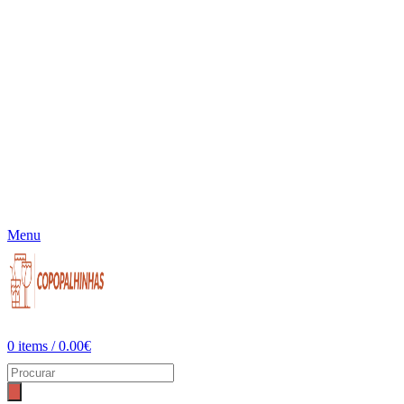
Menu
0
items
/
0.00
€