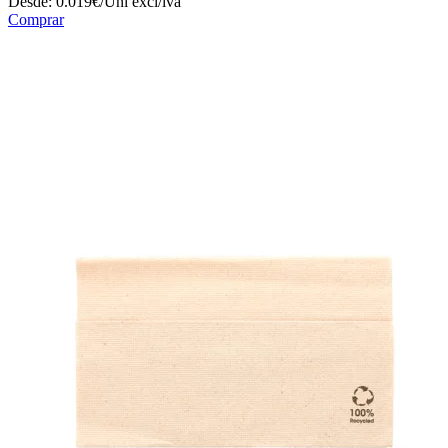
Desde:
0.019€/Uni
excl/iva
Comprar