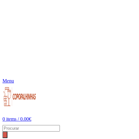
Menu
0
items
/
0.00
€