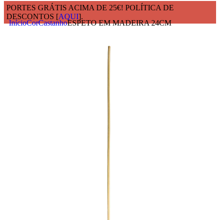
PORTES GRÁTIS ACIMA DE 25€! POLÍTICA DE
DESCONTOS [
AQUI
].
Início
Cor
Castanho
ESPETO EM MADEIRA 24CM