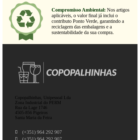
Compromisso Ambiental:
Nos artigos
aplicáveis, o valor final já inclui o
contributo Ponto Verde, garantindo a
reciclagem das embalagens e a
sustentabilidade da sua compra.
Copopalhinhas, Unipessoal Lda
Zona Industrial do PERM
Rua da Lage 1746
4505-856 Pigeiros
Santa Maria da Feira
(+351) 964 292 907
(+351) 964 292 907