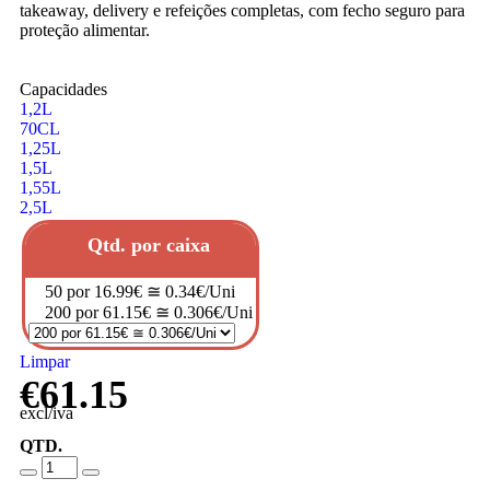
takeaway, delivery e refeições completas, com fecho seguro para
proteção alimentar.
Capacidades
1,2L
70CL
1,25L
1,5L
1,55L
2,5L
Qtd. por caixa
50 por 16.99€ ≅ 0.34€/Uni
200 por 61.15€ ≅ 0.306€/Uni
Limpar
€
61.15
excl/iva
QTD.