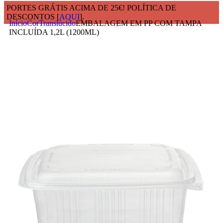
PORTES GRÁTIS ACIMA DE 25€! POLÍTICA DE
DESCONTOS [
AQUI
].
Início
Cor
Translúcido
EMBALAGEM EM PP COM TAMPA
INCLUÍDA 1,2L (1200ML)