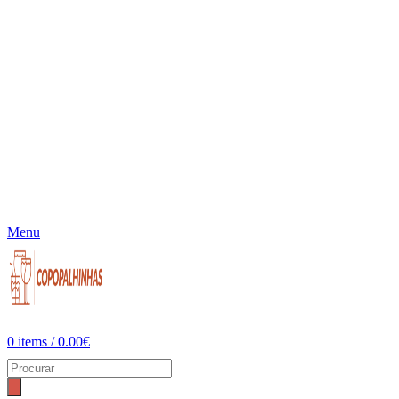
Menu
0
items
/
0.00
€