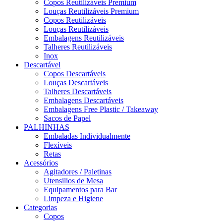
Copos Reutilizáveis Premium
Louças Reutilizáveis Premium
Copos Reutilizáveis
Louças Reutilizáveis
Embalagens Reutilizáveis
Talheres Reutilizáveis
Inox
Descartável
Copos Descartáveis
Louças Descartáveis
Talheres Descartáveis
Embalagens Descartáveis
Embalagens Free Plastic / Takeaway
Sacos de Papel
PALHINHAS
Embaladas Individualmente
Flexíveis
Retas
Acessórios
Agitadores / Paletinas
Utensilios de Mesa
Equipamentos para Bar
Limpeza e Higiene
Categorias
Copos