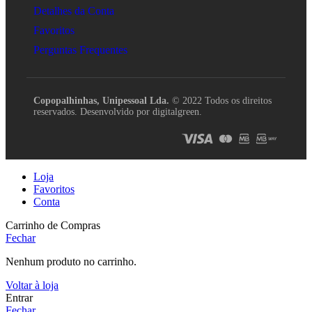
Detalhes da Conta
Favoritos
Perguntas Frequentes
Copopalhinhas, Unipessoal Lda.
© 2022 Todos os direitos
reservados. Desenvolvido por digitalgreen.
Loja
Favoritos
Conta
Carrinho de Compras
Fechar
Nenhum produto no carrinho.
Voltar à loja
Entrar
Fechar