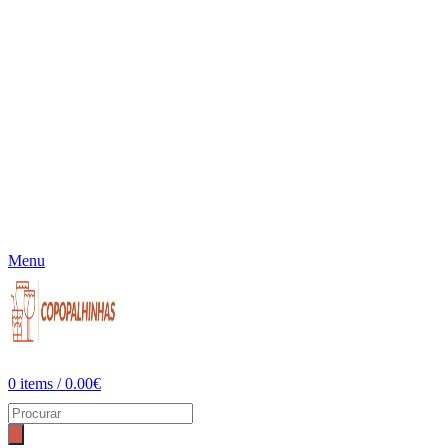
Menu
0
items
/
0.00
€