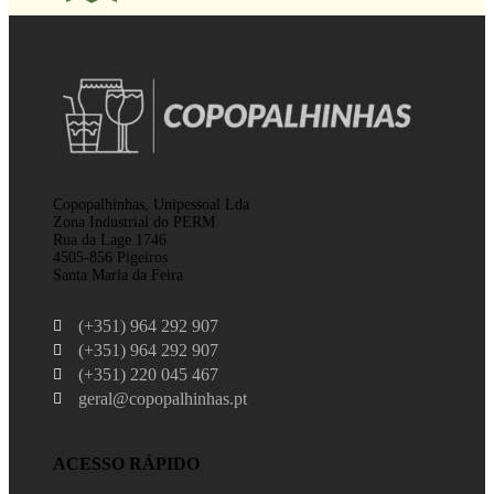
Copopalhinhas, Unipessoal Lda
Zona Industrial do PERM
Rua da Lage 1746
4505-856 Pigeiros
Santa Maria da Feira
(+351) 964 292 907
(+351) 964 292 907
(+351) 220 045 467
geral@copopalhinhas.pt
ACESSO RÁPIDO