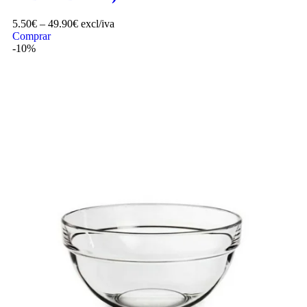
5.50
€
–
49.90
€
excl/iva
Comprar
-10%