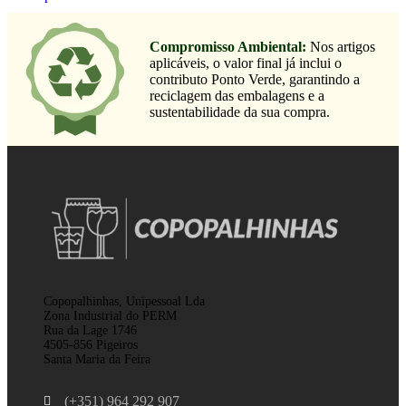
Compromisso Ambiental:
Nos artigos
aplicáveis, o valor final já inclui o
contributo Ponto Verde, garantindo a
reciclagem das embalagens e a
sustentabilidade da sua compra.
Copopalhinhas, Unipessoal Lda
Zona Industrial do PERM
Rua da Lage 1746
4505-856 Pigeiros
Santa Maria da Feira
(+351) 964 292 907