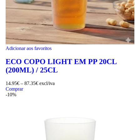
Adicionar aos favoritos
ECO COPO LIGHT EM PP 20CL
(200ML) / 25CL
14.95
€
–
87.35
€
excl/iva
Comprar
-10%