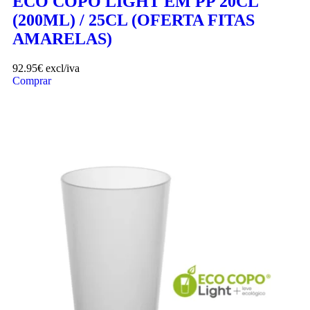
ECO COPO LIGHT EM PP 20CL
(200ML) / 25CL (OFERTA FITAS
AMARELAS)
92.95
€
excl/iva
Comprar