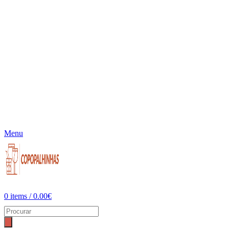
Menu
0
items
/
0.00
€