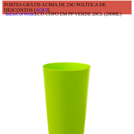
PORTES GRÁTIS ACIMA DE 25€! POLÍTICA DE
DESCONTOS [
AQUI
].
Início
Cor
Verde
ECO COPO EM PP VERDE 20CL (200ML)