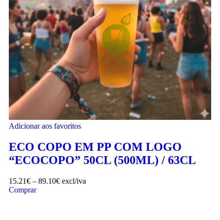
Adicionar aos favoritos
ECO COPO EM PP COM LOGO
“ECOCOPO” 50CL (500ML) / 63CL
15.21
€
–
89.10
€
excl/iva
Comprar