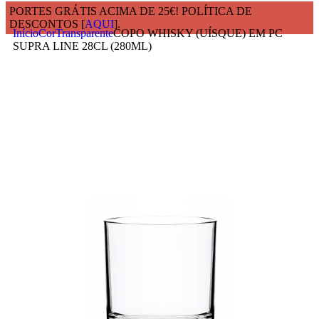
PORTES GRÁTIS ACIMA DE 25€! POLÍTICA DE
DESCONTOS [
AQUI
].
Início
Cor
Transparente
COPO WHISKY (UÍSQUE) EM PC
SUPRA LINE 28CL (280ML)