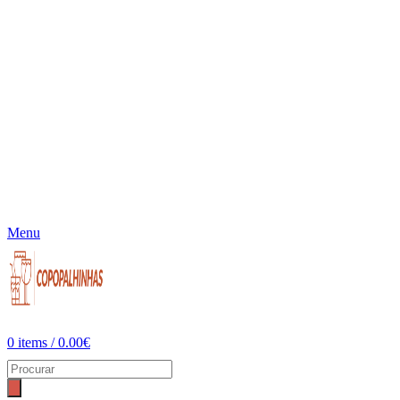
Menu
0
items
/
0.00
€