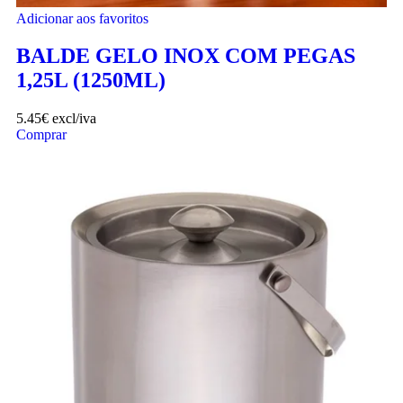
Adicionar aos favoritos
BALDE GELO INOX COM PEGAS
1,25L (1250ML)
5.45
€
excl/iva
Comprar