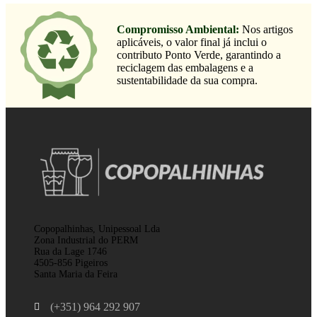
Compromisso Ambiental:
Nos artigos
aplicáveis, o valor final já inclui o
contributo Ponto Verde, garantindo a
reciclagem das embalagens e a
sustentabilidade da sua compra.
Copopalhinhas, Unipessoal Lda
Zona Industrial do PERM
Rua da Lage 1746
4505-856 Pigeiros
Santa Maria da Feira
(+351) 964 292 907