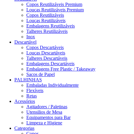
Copos Reutilizáveis Premium
Louças Reutilizáveis Premium
Copos Reutilizáveis
Louças Reutilizáveis
Embalagens Reutilizáveis
Talheres Reutilizáveis
Inox
Descartável
Copos Descartáveis
Louças Descartáveis
Talheres Descartáveis
Embalagens Descartáveis
Embalagens Free Plastic / Takeaway
Sacos de Papel
PALHINHAS
Embaladas Individualmente
Flexíveis
Retas
Acessórios
Agitadores / Paletinas
Utensilios de Mesa
Equipamentos para Bar
Limpeza e Higiene
Categorias
Copos