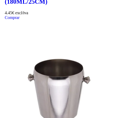
(180ML/25CM)
4.45
€
excl/iva
Comprar